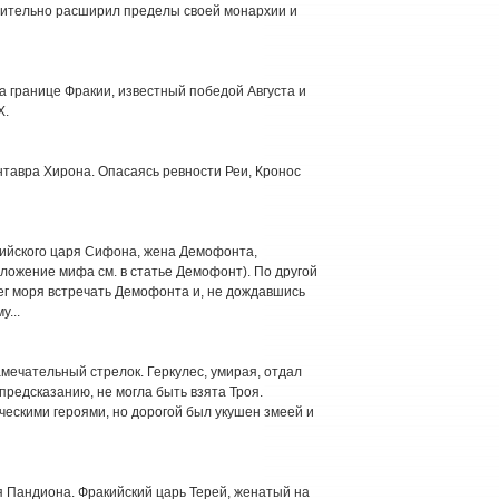
чительно расширил пределы своей монархии и
, на границе Фракии, известный победой Августа и
Х.
тавра Хирона. Опасаясь ревности Реи, Кронос
акийского царя Сифона, жена Демофонта,
зложение мифа см. в статье Демофонт). По другой
рег моря встречать Демофонта и, не дождавшись
у...
 замечательный стрелок. Геркулес, умирая, отдал
предсказанию, не могла быть взята Троя.
ческими героями, но дорогой был укушен змеей и
ря Пандиона. Фракийский царь Терей, женатый на