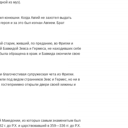
дной из муз).
тил конюшни. Когда Авгий не захотел выдать
героя и за это был изгнан Авгием. Брат
ый старик, живший, по преданию, во Фригии и
й Бавкидой Зевса и Гермеса, не находивших себе
 была обращена в храм. и Бавкида окончили свою
ии благочестивая супружеская чета из Фригии.
или под видом странников Зевс и Гермес, но ни в
 Б. гостеприимно открыли двери своей хижины и
рей Македонии, из которых самым знаменитым был
2 г. до Р.Х. и царствовавший в 359—336 гг. до Р.Х.