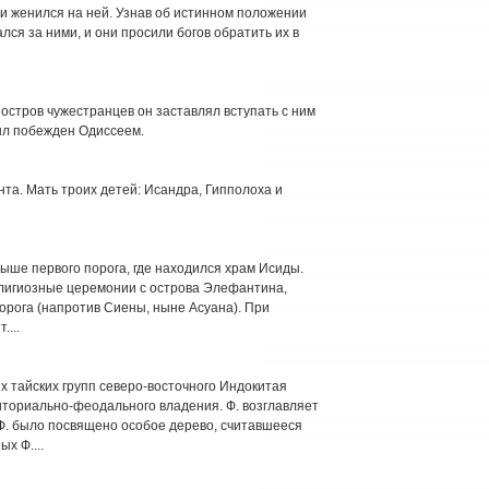
 и женился на ней. Узнав об истинном положении
лся за ними, и они просили богов обратить их в
остров чужестранцев он заставлял вступать с ним
был побежден Одиссеем.
та. Мать троих детей: Исандра, Гипполоха и
выше первого порога, где находился храм Исиды.
лигиозные церемонии с острова Элефантина,
орога (напротив Сиены, ныне Асуана). При
....
х тайских групп северо-восточного Индокитая
ториально-феодального владения. Ф. возглавляет
Ф. было посвящено особое дерево, считавшееся
х Ф....