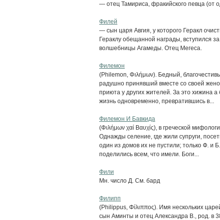
— отец Тамириса, фракийского певца (от о
Филей
— сын царя Авгия, у которого Геракл очис
Гераклу обещанной награды, вступился за 
волшебницы Агамеды. Отец Мегеса.
Филемон
(Philemon, Φιλήμων). Бедный, благочестив
радушно принявший вместе со своей жено
приюта у других жителей. За это хижина а
жизнь одновременно, превратившись в...
Филемон И Бавкида
(Φιλήμων χαί Βαυχίς), в греческой мифолог
Однажды селение, где жили супруги, посет
один из домов их не пустили; только Ф. и
поделились всем, что имели. Боги...
Фили
Мн. число Д. См. бард
Филипп
(Philippus, Φίλιππος). Имя нескольких ца
сын Аминты и отец Александра В., род. в 38