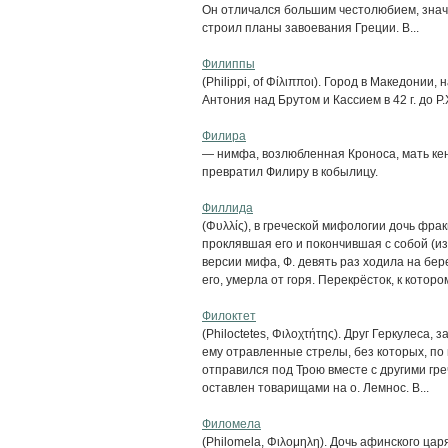
Он отличался большим честолюбием, зна
строил планы завоевания Греции. В...
Филиппы
(Philippi, of Φίλιπποι). Город в Македонии
Антония над Брутом и Кассием в 42 г. до Р.
Филира
— нимфа, возлюбленная Кроноса, мать кен
превратил Филиру в кобылицу.
Филлида
(Φυλλίς), в греческой мифологии дочь фр
проклявшая его и покончившая с собой (и
версии мифа, Ф. девять раз ходила на бе
его, умерла от горя. Перекрёсток, к котором
Филоктет
(Philoctetes, Φιλοχτήτης). Друг Геркулеса,
ему отравленные стрелы, без которых, по 
отправился под Трою вместе с другими гре
оставлен товарищами на о. Лемнос. В...
Филомела
(Philomela, Φιλομηλη). Дочь афинского ца