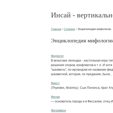
Инсай - вертикальн
Главная
›
Словари
› Энциклопедия мифологии
Энциклопедия мифологи
Фидхелл
В кельтских легендах - настольная игра т
решения споров, конфликтов и т. п. И хотя
"шахматы", по-ирландски ее название фид
шахматной, которая, по преданию, была...
Фиест
(Thyestes, Θυέστης). Сын Пелопса, брат Ат
Филак
— основатель города и в Фессалии, отец 
Филаммон