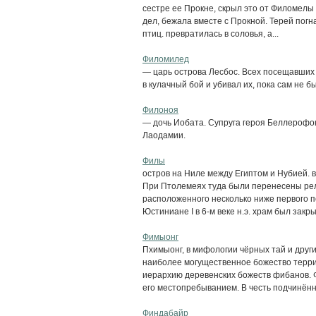
сестре ее Прокне, скрыл это от Филомелы
дел, бежала вместе с Прокной. Терей погна
птиц. превратилась в соловья, а...
Филомилед
— царь острова Лесбос. Всех посещавших 
в кулачный бой и убивал их, пока сам не 
Филоноя
— дочь Иобата. Супруга героя Беллерофон
Лаодамии.
Филы
остров на Ниле между Египтом и Нубией. 
При Птолемеях туда были перенесены ре
расположенного несколько ниже первого п
Юстиниане I в 6-м веке н.э. храм был закрыт
Фимыонг
Пхимыонг, в мифологии чёрных тай и други
наиболее могущественное божество терри
иерархию деревенских божеств фибанов. 
его местопребыванием. В честь подчинённы
Финдабайр