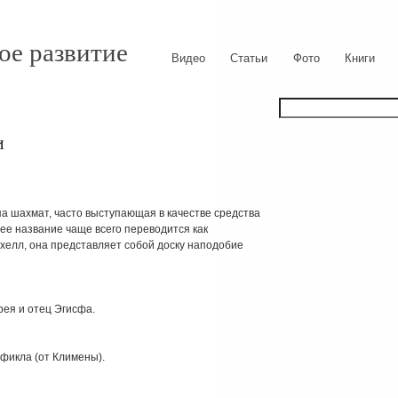
ое развитие
Видео
Статьи
Фото
Книги
и
ипа шахмат, часто выступающая в качестве средства
 ее название чаще всего переводится как
хелл, она представляет собой доску наподобие
рея и отец Эгисфа.
Ификла (от Климены).