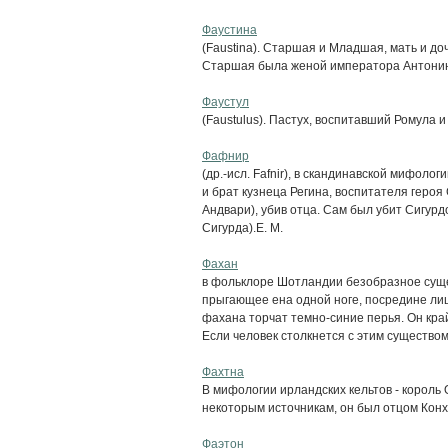
Фаустина
(Faustina). Старшая и Младшая, мать и д
Старшая была женой императора Антонин
Фаустул
(Faustulus). Пастух, воспитавший Ромула и
Фафнир
(др.-исл. Fafnir), в скандинавской мифоло
и брат кузнеца Регина, воспитателя героя
Андвари), убив отца. Сам был убит Сигур
Сигурда).Е. М.
Фахан
в фольклоре Шотландии безобразное сущес
прыгающее ена одной ноге, посредине лица
фахана торчат темно-синие перья. Он кр
Если человек столкнется с этим существом, 
Фахтна
В мифологии ирландских кельтов - король
некоторым источникам, он был отцом Кон
Фаэтон