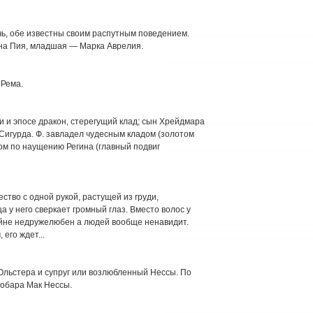
очь, обе известны своим распутным поведением.
а Пия, младшая — Марка Аврелия.
 Рема.
гии и эпосе дракон, стерегущий клад; сын Хрейдмара
 Сигурда. Ф. завладел чудесным кладом (золотом
дом по наущению Регина (главный подвиг
тво с одной рукой, растущей из груди,
 у него сверкает громный глаз. Вместо волос у
айне недружелюбен а людей вообще ненавидит.
его ждет...
 Ольстера и супруг или возлюбленный Нессы. По
хобара Мак Нессы.