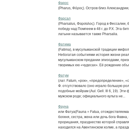
Фарос
(Pharus, Φόρος). Остров близ Александрии
Фарсал
(Pharsalus, Φαρσαλος). Город в Фессалии
победу над Помпеем в 48 г. до Р.Х. Эта бит
латыни называется также Pharsalia.
Фатима
(Fatima), в мусульманской традиции миф
Небогатая событиями история жизни реаль
мусульманском предании эпизодами, призв
творимых ею «чудесах». Её рождение объяв
Фатум
(лат. Fatum, «рок», «предопределение», «
Ф. отсутствовало (оно играло большую ро
подобные мойрам (Aul. Gell. Ill 6, 19). Эт
мужском роде; официального культа не...
Фауна
или Фатуа(Fauna = Fatua, отождествляемая
богиня, сестра, жена или дочь бога Фавна
прорицания, празднество которой справл
находился на Авентинском холме, а праздн