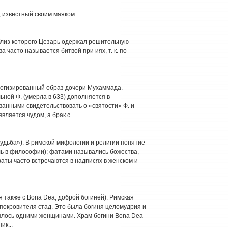
, известный своим маяком.
, близ которого Цезарь одержал решительную
ва часто называется битвой при иях, т. к. по-
ологизированный образ дочери Мухаммада.
ной Ф. (умерла в 633) дополняется в
анными свидетельствовать о «святости» Ф. и
ляется чудом, а брак с...
судьба»). В римской мифологии и религии понятие
ль в философии); фатами назывались божества,
и фаты часто встречаются в надписях в женском и
 также с Bona Dea, доброй богиней). Римская
, покровителя стад. Это была богиня целомудрия и
ялось одними женщинами. Храм богини Bona Dea
ик...