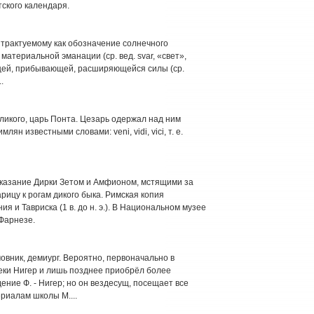
ского календаря.
о трактуемому как обозначение солнечного
материальной эманации (ср. вед. svar, «свет»,
ющей, прибывающей, расширяющейся силы (ср.
.
ликого, царь Понта. Цезарь одержал над ним
млян известными словами: veni, vidi, vici, т. е.
казание Дирки Зетом и Амфионом, мстящими за
ицу к рогам дикого быка. Римская копия
 и Тавриска (1 в. до н. э.). В Национальном музее
Фарнезе.
овник, демиург. Вероятно, первоначально в
еки Нигер и лишь позднее приобрёл более
ние Ф. - Нигер; но он вездесущ, посещает все
риалам школы М....