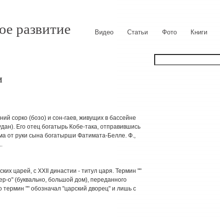
ое развитие
Видео
Статьи
Фото
Книги
и
ий сорко (бозо) и сон-гаев, живущих в бассейне
дан). Его отец богатырь Кобе-така, отправившись
рма от руки сына богатырши Фатимата-Белле. Ф.,
.
х царей, с XXII династии - титул царя. Термин ""
ер-о" (буквально, большой дом), переданного
 термин "" обозначал "царский дворец" и лишь с