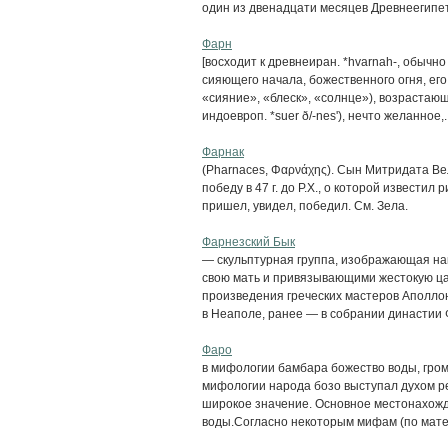
один из двенадцати месяцев Древнеегипет
Фарн
[восходит к древнеиран. *hvarnah-, обычн
сияющего начала, божественного огня, его 
«сияние», «блеск», «солнце»), возраста
индоевроп. *suer ð/-nes'), нечто желанное,..
Фарнак
(Pharnaces, Φαρνάχης). Сын Митридата Ве
победу в 47 г. до Р.Х., о которой известил ри
пришел, увидел, победил. См. Зела.
Фарнезский Бык
— скульптурная группа, изображающая на
свою мать и привязывающими жестокую цар
произведения греческих мастеров Аполлония
в Неаполе, ранее — в собрании династии 
Фаро
в мифологии бамбара божество воды, гром
мифологии народа бозо выступал духом р
широкое значение. Основное местонахожде
воды.Согласно некоторым мифам (по мате