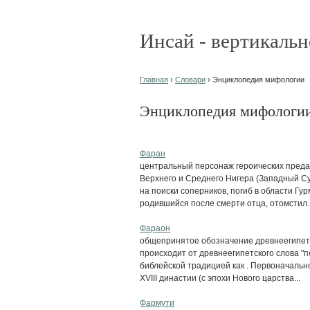
Инсай - вертикальн
Главная
›
Словари
› Энциклопедия мифологии
Энциклопедия мифологи
Фаран
центральный персонаж героических предан
Верхнего и Среднего Нигера (Западный Су
на поиски соперников, погиб в области Гу
родившийся после смерти отца, отомстил..
Фараон
общепринятое обозначение древнеегипетски
происходит от древнеегипетского слова "п
библейской традицией как . Первоначально
XVIII династии (с эпохи Нового царства...
Фармути