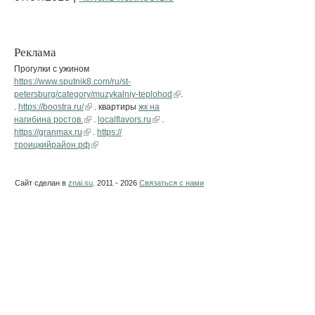
Реклама
Прогулки с ужином
https://www.sputnik8.com/ru/st-
petersburg/category/muzykalniy-teplohod
.
.
https://boostra.ru/
. квартиры
жк на
нагибина ростов.
.
localflavors.ru
.
https://granmax.ru
.
https://
троицкийрайон.рф
Сайт сделан в
znai.su
. 2011 - 2026
Связаться с нами