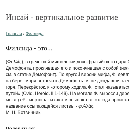
Инсай - вертикальное развитие
Главная
›
Филлида
Филлида - это...
(Φυλλίς), в греческой мифологии дочь фракийского царя
Демофонта, проклявшая его и покончившая с собой (из
см. в статье Демофонт). По другой версии мифа, Ф. девя
на берег моря встречать Демофонта и, не дождавшись ег
горя. Перекрёсток, к которому ходила Ф., стал называть
путей» (Ovid. Heroid. II 1-148). На могиле Ф. выросли дер
месяц её смерти засыхают и осыпаются; отсюда происхо
название осыпающейся листвы - φυλλάς.
М. Н. Ботвинник.
Поделиться: