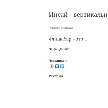
Инсай - вертикальн
Главная
›
Финдабар
Финдабар - это...
см. финдабайр
Поделиться:
Реклама