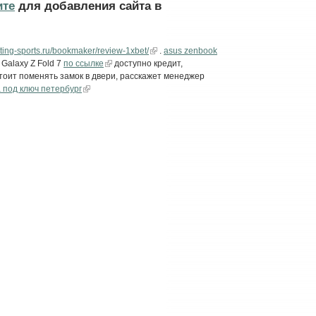
ите
для добавления сайта в
etting-sports.ru/bookmaker/review-1xbet/
.
asus zenbook
Galaxy Z Fold 7
по ссылке
доступно кредит,
стоит поменять замок в двери, расскажет менеджер
 под ключ петербург