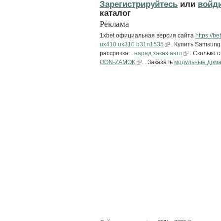
Зарегистрируйтесь
или
войд
каталог
Реклама
1xbet официальная версия сайта
https://b
ux410 ux310 b31n1535
. Купить Samsung 
рассрочка. .
наряд заказ авто
. Сколько 
OON-ZAMOK
. . Заказать
модульные дома