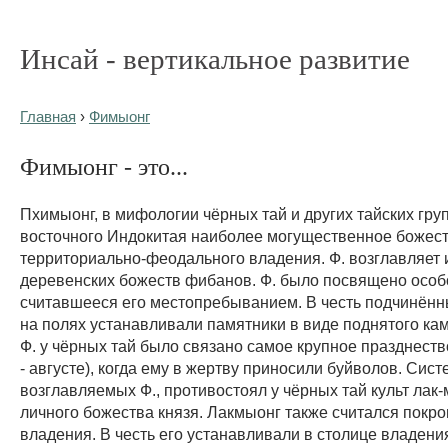
Инсай - вертикальное развитие
Главная
›
Фимыонг
Фимыонг - это...
Пхимыонг, в мифологии чёрных тай и других тайских гру
восточного Индокитая наиболее могущественное божес
территориально-феодального владения. Ф. возглавляет
деревенских божеств фибанов. Ф. было посвящено особ
считавшееся его местопребыванием. В честь подчинённ
на полях устанавливали памятники в виде поднятого кам
Ф. у чёрных тай было связано самое крупное празднеств
- августе), когда ему в жертву приносили буйволов. Сист
возглавляемых Ф., противостоял у чёрных тай культ лак-
личного божества князя. Лакмыонг также считался покр
владения. В честь его устанавливали в столице владен