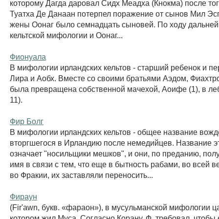
которому Дагда даровал Сидх Меадха (Кнокма) после тог
Туатха Де Данаан потерпел поражение от сынов Мил Эспэ
жены Оонаг было семнадцать сыновей. По ходу дальней
кельтской мифологии и Оонаг...
Фионуала
В мифологии ирландских кельтов - старший ребенок и пе
Лира и Аобх. Вместе со своими братьями Аэдом, Фиахтр
была превращена собственной мачехой, Аоифе (1), в леб
11).
Фир Болг
В мифологии ирландских кельтов - общее название вожд
вторгшегося в Ирландию после немедийцев. Название э
означает "носильщики мешков", и они, по преданию, пол
имя в связи с тем, что еще в бытность рабами, во всей в
во Фракии, их заставляли переносить...
Фираун
(Fir'awn, букв. «фараон»), в мусульманской мифологии ц
котором жил Муса. Согласно Корану, Ф. требовал, чтобы