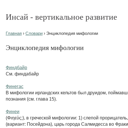
Инсай - вертикальное развитие
Главная
›
Словари
› Энциклопедия мифологии
Энциклопедия мифологии
Финдбайр
См. финдабайр
Финегас
В мифологии ирландских кельтов был друидом, поймавш
познания (см. глава 15).
Финеи
(Φιηεύς;), в греческой мифологии: 1) слепой прорицатель
(вариант: Посейдона), царь города Салмидесса во Фракии 