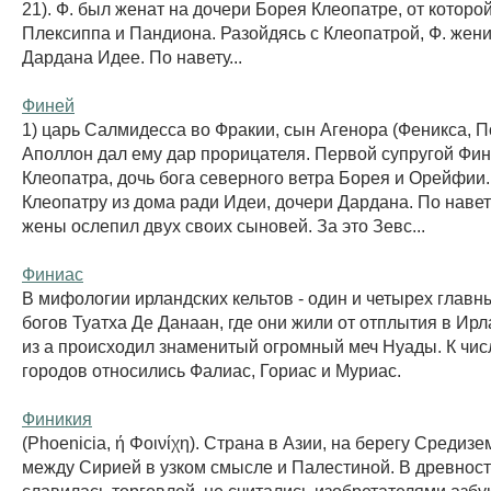
21). Ф. был женат на дочери Борея Клеопатре, от котор
Плексиппа и Пандиона. Разойдясь с Клеопатрой, Ф. жен
Дардана Идее. По навету...
Финей
1) царь Салмидесса во Фракии, сын Агенора (Феникса, П
Аполлон дал ему дар прорицателя. Первой супругой Фи
Клеопатра, дочь бога северного ветра Борея и Орейфии.
Клеопатру из дома ради Идеи, дочери Дардана. По наве
жены ослепил двух своих сыновей. За это Зевс...
Финиас
В мифологии ирландских кельтов - один и четырех главн
богов Туатха Де Данаан, где они жили от отплытия в Ир
из а происходил знаменитый огромный меч Нуады. К числ
городов относились Фалиас, Гориас и Муриас.
Финикия
(Phoenicia, ή Φοινίχη). Страна в Азии, на берегу Средизе
между Сирией в узком смысле и Палестиной. В древност
славилась торговлей. не считались изобретателями азбук