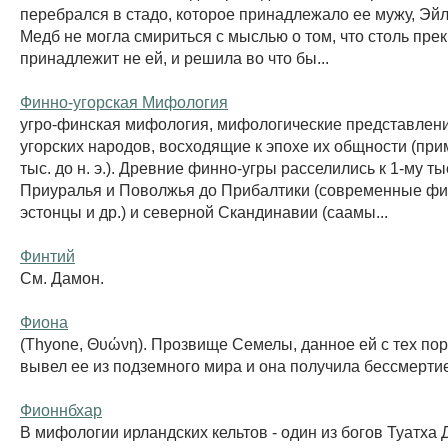
перебрался в стадо, которое принадлежало ее мужу, Эйл
Медб не могла смириться с мыслью о том, что столь пре
принадлежит не ей, и решила во что бы...
Финно-угорская Мифология
угро-финская мифология, мифологические представлен
угорских народов, восходящие к эпохе их общности (при
тыс. до н. э.). Древние финно-угры расселились к 1-му тыс.
Приуралья и Поволжья до Прибалтики (современные фи
эстонцы и др.) и северной Скандинавии (саамы...
Финтий
См. Дамон.
Фиона
(Thyone, Θυώνη). Прозвище Семелы, данное ей с тех пор
вывел ее из подземного мира и она получила бессмерти
Фионнбхар
В мифологии ирландских кельтов - один из богов Туатха 