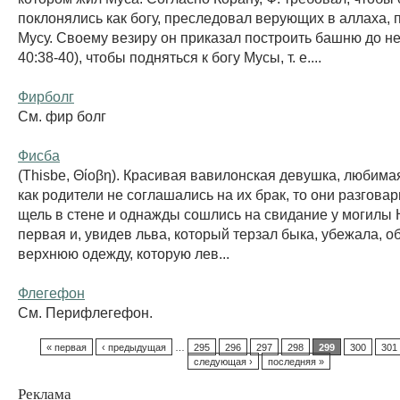
поклонялись как богу, преследовал верующих в аллаха, 
Мусу. Своему везиру он приказал построить башню до неб
40:38-40), чтобы подняться к богу Мусы, т. е....
Фирболг
См. фир болг
Фисба
(Thisbe, Θίοβη). Красивая вавилонская девушка, любима
как родители не соглашались на их брак, то они разгова
щель в стене и однажды сошлись на свидание у могилы
первая и, увидев льва, который терзал быка, убежала, 
верхнюю одежду, которую лев...
Флегефон
См. Перифлегефон.
« первая
‹ предыдущая
…
295
296
297
298
299
300
301
следующая ›
последняя »
Реклама