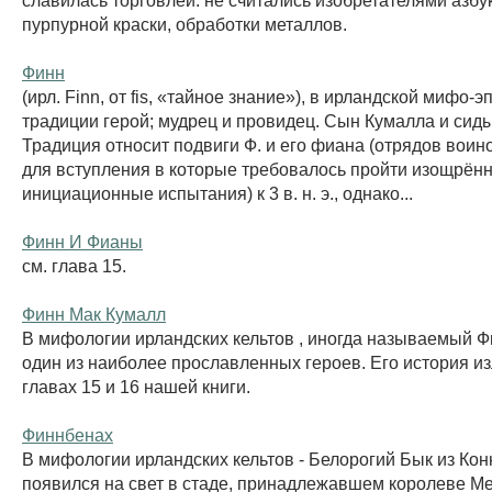
пурпурной краски, обработки металлов.
Финн
(ирл. Finn, от fis, «тайное знание»), в ирландской мифо-э
традиции герой; мудрец и провидец. Сын Кумалла и сид
Традиция относит подвиги Ф. и его фиана (отрядов воин
для вступления в которые требовалось пройти изощрён
инициационные испытания) к 3 в. н. э., однако...
Финн И Фианы
см. глава 15.
Финн Мак Кумалл
В мифологии ирландских кельтов , иногда называемый Ф
один из наиболее прославленных героев. Его история и
главах 15 и 16 нашей книги.
Финнбенах
В мифологии ирландских кельтов - Белорогий Бык из Кон
появился на свет в стаде, принадлежавшем королеве Ме