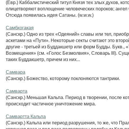
(Евр.) Каббалистический титул Князя тех злых духов, ко
олицетворяют воплощение человеческих пороков; ангел
Отсюда появилась идея Сатаны. (w.w.w.)
Самбхогакая
(Санскр.) Одно из трех «Одеяний» славы или тел, приоб
аскетами на «Пути». Некоторые секты считают это второй
другие - третьей из Буддакшетр или форм Будды. Букв., 
Возмещения» (см. «Голос Безмолвия», Словарь III). Сущ
таких Буддакшетр, причем из них...
Самвара
(Санскр.) Божество, которому поклоняются тантрики.
Самварта
(Санскр.) Меньшая Кальпа. Период в творении, после ко
происходит частичное уничтожение мира.
Самвартта Кальпа
(Санскр.) Кальпа или период разрушения, то же, что Пра
коренная раса и под-раса подвержены подобным Кальп