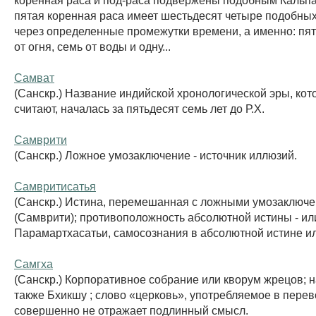
пятая коренная раса имеет шестьдесят четыре подобных
через определенные промежутки времени, а именно: пя
от огня, семь от воды и одну...
Самват
(Санскр.) Название индийской хронологической эры, кото
считают, началась за пятьдесят семь лет до Р.Х.
Самврити
(Санскр.) Ложное умозаключение - источник иллюзий.
Самвритисатья
(Санскр.) Истина, перемешанная с ложными умозаключ
(Самврити); противоположность абсолютной истины - ил
Парамартхасатьи, самосознания в абсолютной истине ил
Самгха
(Санскр.) Корпоративное собрание или кворум жрецов; 
также Бхикшу ; слово «церковь», употребляемое в перев
совершенно не отражает подлинный смысл.