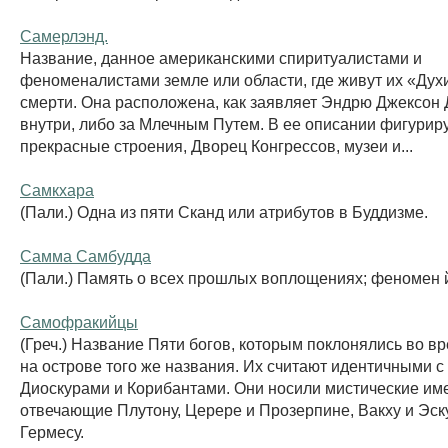
Самерлэнд.
Название, данное американскими спиритуалистами и
феноменалистами земле или области, где живут их «Дух
смерти. Она расположена, как заявляет Эндрю Джексон 
внутри, либо за Млечным Путем. В ее описании фигурир
прекрасные строения, Дворец Конгрессов, музеи и...
Самкхара
(Пали.) Одна из пяти Сканд или атрибутов в Буддизме.
Самма Самбудда
(Пали.) Память о всех прошлых воплощениях; феномен 
Самофракийцы
(Греч.) Название Пяти богов, которым поклонялись во в
на острове того же названия. Их считают идентичными с
Диоскурами и Корибантами. Они носили мистические им
отвечающие Плутону, Церере и Прозерпине, Вакху и Эск
Гермесу.