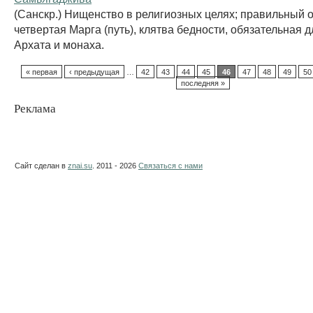
(Санскр.) Нищенство в религиозных целях; правильный о
четвертая Марга (путь), клятва бедности, обязательная 
Архата и монаха.
« первая
‹ предыдущая
…
42
43
44
45
46
47
48
49
50
последняя »
Реклама
Сайт сделан в
znai.su
. 2011 - 2026
Связаться с нами