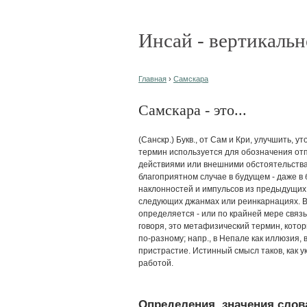
Инсай - вертикальн
Главная
›
Самскара
Самскара - это...
(Санскр.) Букв., от Сам и Кри, улучшить, 
термин используется для обозначения от
действиями или внешними обстоятельства
благоприятном случае в будущем - даже в
наклонностей и импульсов из предыдущих 
следующих джанмах или реинкарнациях. В 
определяется - или по крайней мере связы
говоря, это метафизический термин, кото
по-разному; напр., в Непале как иллюзия, 
пристрастие. Истинный смысл таков, как ук
работой.
Определения, значения слова