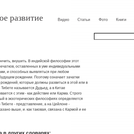
ое развитие
Видео
Статьи
Фото
Книги
утончить, внушить. В индийской философии этот
печатков, оставленных в уме индивидуальными
ми, и способных выявляться при любом
 будущем рождении. Поэтому означает зачатки
рождений, которые должны развиться в этой или в
Тибете называется Дудьед, а в Китае
вается с этим - как действие или Карма. Строго
рый в экзотерических философиях определяется
в Тибете - представление, а на Цейлоне -
азано выше, и. как таковая, связана с Кармой и ее
 в других словарях: