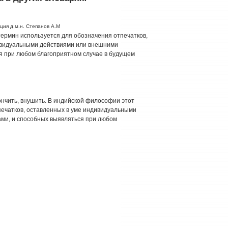
ция д.м.н. Степанов А.М
 термин используется для обозначения отпечатков,
ивидуальными действиями или внешними
я при любом благоприятном случае в будущем
утончить, внушить. В индийской философии этот
печатков, оставленных в уме индивидуальными
ми, и способных выявляться при любом