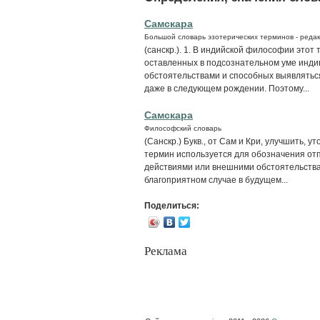
Самскара
Большой словарь эзотерических терминов - редак
(санскр.). 1. В индийской философии этот
оставленных в подсознательном уме инд
обстоятельствами и способных выявлятьс
даже в следующем рождении. Поэтому...
Самскара
Философский словарь
(Санскр.) Букв., от Сам и Кри, улучшить, 
термин используется для обозначения от
действиями или внешними обстоятельства
благоприятном случае в будущем...
Поделиться:
Реклама