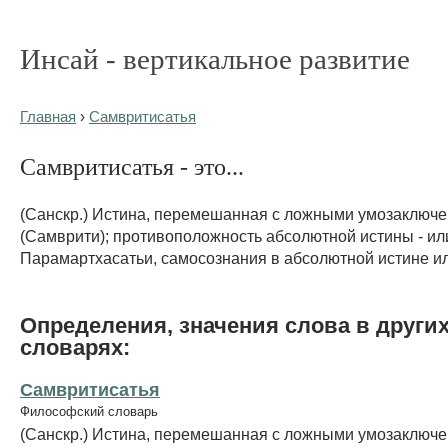
Инсай - вертикальное развитие
Главная
›
Самвритисатья
Самвритисатья - это...
(Санскр.) Истина, перемешанная с ложными умозаключ
(Самврити); противоположность абсолютной истины - ил
Парамартхасатьи, самосознания в абсолютной истине ил
Определения, значения слова в други
словарях:
Самвритисатья
Философский словарь
(Санскр.) Истина, перемешанная с ложными умозаключ