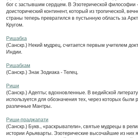
бог с застывшим сердцем. В Эзотерической философии 
доисторический континент, который из тропической, веч
страны теперь превратился в пустынную область за Арк
Кругом.
Ришабха
(Санскр.) Некий мудрец, считается первым учителем док
Индии.
Ришабхам
(Санскр.) Знак Зодиака - Телец.
Риши
(Санскр.) Адепты; вдохновленные. В ведийской литерату
используется для обозначения тех, через которых были
различные Мантры.
Риши-праджапати
(Санскр.) Букв., «раскрыватели», святые мудрецы в рел
истории Арьяварты. Эзотерические высочайшие из них 