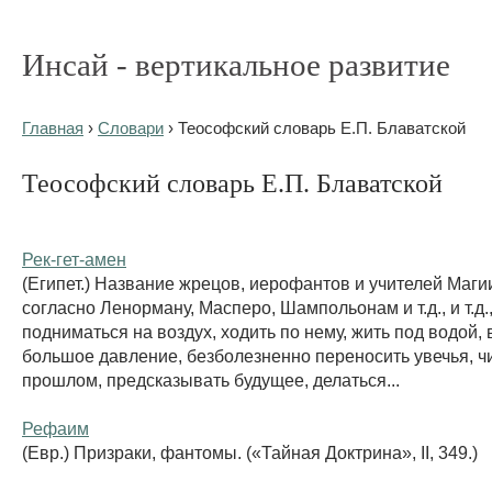
Инсай - вертикальное развитие
Главная
›
Словари
› Теософский словарь Е.П. Блаватской
Теософский словарь Е.П. Блаватской
Рек-гет-амен
(Египет.) Название жрецов, иерофантов и учителей Магии
согласно Ленорману, Масперо, Шампольонам и т.д., и т.д.
подниматься на воздух, ходить по нему, жить под водой
большое давление, безболезненно переносить увечья, чи
прошлом, предсказывать будущее, делаться...
Рефаим
(Евр.) Призраки, фантомы. («Тайная Доктрина», II, 349.)