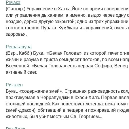
Речака
(Санскр.) Упражнение в Хатха Йоге во время совершен
или управления дыханием: а именно, выдох через одну 
ноздрю, держа другую закрытой; одно из трех упражнен
соответственно Пурака, Кумбхака и - упражнений, очень
здоровья.
Реша-авура
(Евр., Кабб.) Букв., «Белая Голова», из которой течет о
жизни и разума в триста семьдесят потоков, по всем на
Вселенной. «Белая Голова» есть первая Сефира, Венец
активный свет.
Ри-тлен
Букв., «содержание змей». Страшная разновидность кол
практикуемая в Черрапунджи в Кхаси-Хилз. Первая явл
столицей последней. Как повествует легенда: века тому 
(змей-дракон), обитавший в пещере и пожиравший люде
животных, был убит местным Св. Георгием...
Риг Веда