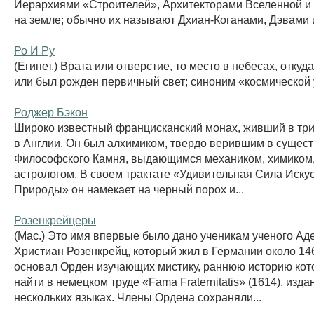
Иерархиями «Строителей», Архитекторами Вселенной и 
на земле; обычно их называют Дхиан-Коганами, Дэвами 
Ро И Ру
(Египет.) Врата или отверстие, то место в небесах, отку
или был рожден первичный свет; синоним «космической
Роджер Бэкон
Широко известный францисканский монах, живший в тр
в Англии. Он был алхимиком, твердо верившим в сущес
Философского Камня, выдающимся механиком, химиком,
астрологом. В своем трактате «Удивительная Сила Искус
Природы» он намекает на черный порох и...
Розенкрейцеры
(Мас.) Это имя впервые было дано ученикам ученого Ад
Христиан Розенкрейц, который жил в Германии около 146
основал Орден изучающих мистику, раннюю историю кот
найти в немецком труде «Fama Fraternitatis» (1614), изд
нескольких языках. Члены Ордена сохраняли...