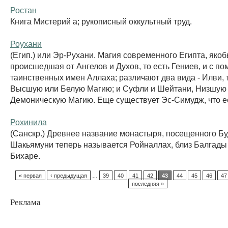
Ростан
Книга Мистерий а; рукописный оккультный труд.
Роухани
(Егип.) или Эр-Рухани. Магия современного Египта, яко
происшедшая от Ангелов и Духов, то есть Гениев, и с п
таинственных имен Аллаха; различают два вида - Илви, 
Высшую или Белую Магию; и Суфли и Шейтани, Низшую
Демоническую Магию. Еще существует Эс-Симудж, что ес
Рохинила
(Санскр.) Древнее название монастыря, посещенного Б
Шакьямуни теперь называется Ройналлах, близ Балгады
Бихаре.
« первая
‹ предыдущая
…
39
40
41
42
43
44
45
46
47
последняя »
Реклама