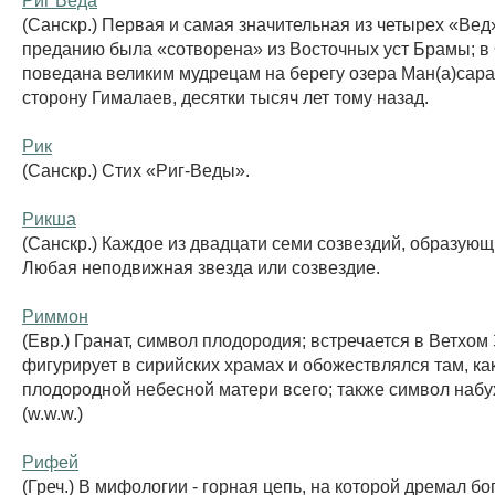
(Санскр.) Первая и самая значительная из четырех «Вед
преданию была «сотворена» из Восточных уст Брамы; в 
поведана великим мудрецам на берегу озера Ман(а)сара
сторону Гималаев, десятки тысяч лет тому назад.
Рик
(Санскр.) Стих «Риг-Веды».
Рикша
(Санскр.) Каждое из двадцати семи созвездий, образующ
Любая неподвижная звезда или созвездие.
Риммон
(Евр.) Гранат, символ плодородия; встречается в Ветхом 
фигурирует в сирийских храмах и обожествлялся там, как
плодородной небесной матери всего; также символ наб
(w.w.w.)
Рифей
(Греч.) В мифологии - горная цепь, на которой дремал бог