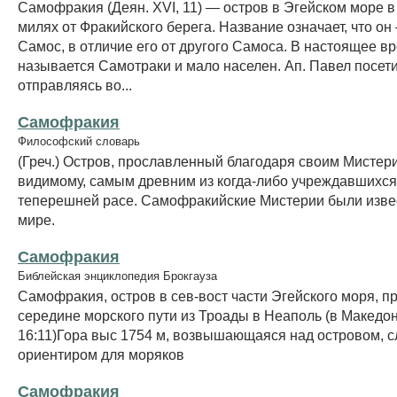
Самофракия (Деян. XVI, 11) — остров в Эгейском море в 
милях от Фракийского берега. Название означает, что о
Самос, в отличие его от другого Самоса. В настоящее в
называется Самотраки и мало населен. Ап. Павел посети
отправляясь во...
Самофракия
Философский словарь
(Греч.) Остров, прославленный благодаря своим Мистери
видимому, самым древним из когда-либо учреждавшихся
теперешней расе. Самофракийские Мистерии были изве
мире.
Самофракия
Библейская энциклопедия Брокгауза
Самофракия, остров в сев-вост части Эгейского моря, п
середине морского пути из Троады в Неаполь (в Македон
16:11)Гора выс 1754 м, возвышающаяся над островом, 
ориентиром для моряков
Самофракия