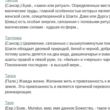
(Санскр.) Букв., «закон или ритуал». Определенные мист
магические труды, главной особенностью которых являе
женской силе, олицетворенной в Шакти. Дэви или Дурга (
Шивы) есть особая энергия, связанная с половыми риту
магическими силами - худшая из форм...
Тантрика
(Санскр.) Церемонии, связанные с вышеупомянутым по
Шакти обладает двоякой природой, белой и черной, добро
потому шакты делятся на два вида, дакшиначарьи и вам
шакты правой и левой руки, т.е. «белые» и «черные» чар
Поклонение последних - в высшей мере...
Танха
(Пали.) Жажда жизни. Желание жить и привязанность к ж
земле. Эта привязанность и является причиной перево
реинкарнации.
Таор
(Евр.) Букв., Mundus, мир; имя данное Божеству, - такое