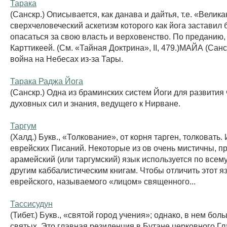
Тарака
(Санскр.) Описывается, как данава и дайтья, т.е. «Велик
сверхчеловеческий аскетизм которого как йога заставил 
опасаться за свою власть и верховенство. По преданию,
Карттикеей. (См. «Тайная Доктрина», II, 479.)МАЙА (Сан
война на Небесах из-за Тары.
Тарака Раджа Йога
(Санскр.) Одна из браминских систем Йоги для развития 
духовных сил и знания, ведущего к Нирване.
Таргум
(Халд.) Букв., «Толкование», от корня тарген, толковать
еврейских Писаний. Некоторые из ов очень мистичны, п
арамейский (или таргумский) язык используется по всем
другим каббалистическим книгам. Чтобы отличить этот я
еврейского, называемого «лицом» священного...
Тассисудун
(Тибет.) Букв., «святой город учения»; однако, в нем бол
святых. Это главная резиденция в Бутане церковного Гл