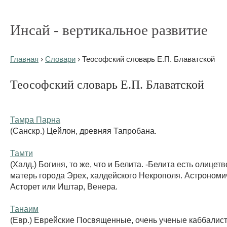
Инсай - вертикальное развитие
Главная
›
Словари
› Теософский словарь Е.П. Блаватской
Теософский словарь Е.П. Блаватской
Тамра Парна
(Санскр.) Цейлон, древняя Тапробана.
Тамти
(Халд.) Богиня, то же, что и Белита. -Белита есть олице
матерь города Эрех, халдейского Некрополя. Астрономич
Асторет или Иштар, Венера.
Танаим
(Евр.) Еврейские Посвященные, очень ученые каббалис