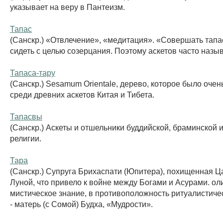
указывает на веру в Пантеизм.
Тапас
(Санскр.) «Отвлечение», «медитация». «Совершать тапа
сидеть с целью созерцания. Поэтому аскетов часто назы
Тапаса-тару
(Санскр.) Sesamum Orientale, дерево, которое было оче
среди древних аскетов Китая и Тибета.
Тапасвы
(Санскр.) Аскеты и отшельники буддийской, браминской 
религии.
Тара
(Санскр.) Супруга Брихаспати (Юпитера), похищенная 
Луной, что привело к войне между Богами и Асурами. ол
мистическое знание, в противоположность ритуалистиче
- матерь (с Сомой) Будха, «Мудрости».