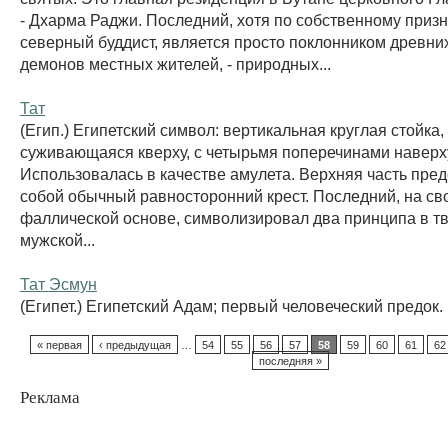
- Дхарма Раджи. Последний, хотя по собственному приз
северный буддист, является просто поклонником древних
демонов местных жителей, - природных...
Тат
(Егип.) Египетский символ: вертикальная круглая стойка,
суживающаяся кверху, с четырьмя поперечинами наверх
Использовалась в качестве амулета. Верхняя часть пре
собой обычный равносторонний крест. Последний, на св
фаллической основе, символизировал два принципа в т
мужской...
Тат Эсмун
(Египет.) Египетский Адам; первый человеческий предок.
« первая
‹ предыдущая
…
54
55
56
57
58
59
60
61
62
последняя »
Реклама