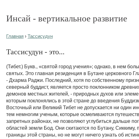
Инсай - вертикальное развитие
Главная
›
Тассисудун
Тассисудун - это...
(Тибет.) Букв., «святой город учения»; однако, в нем бол
святых. Это главная резиденция в Бутане церковного Гл
- Дхарма Раджи. Последний, хотя по собственному приз
северный буддист, является просто поклонником древних
демонов местных жителей, - природных духов или элеме
которым поклонялись в этой стране до введения Буддиз
Восточный или Великий Тибет не допускается ни один ин
тем немногим ученым, которые осмеливаются путешеств
запретных районах, не позволяют углубиться дальше по
областей земли Бод. Они скитаются по Бутану, Сиккиму,
границы этой страны, но не могут ничего узнать об истин