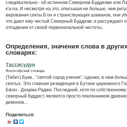
следовательно - об истинном Северном Буддизме или Л
к'а-па. И несмотря на это, описывая не больше, чем рит
верования секты Б'он и странствующих шаманов, они у
что дают ему чистый Северный Буддизм, и рассуждают о
отпадении от своей первоначальной чистоты.
Определения, значения слова в други
словарях:
Тассисудун
Философский словарь
(Тибет.) Букв., "святой город учения"; однако, в нем боль
святых. Это главная резиденция в Бутане церковного Г
Б&он - Дхарма Раджи. Последний, хотя по собственном
северный буддист, является просто поклонником древних
демонов...
Поделиться: