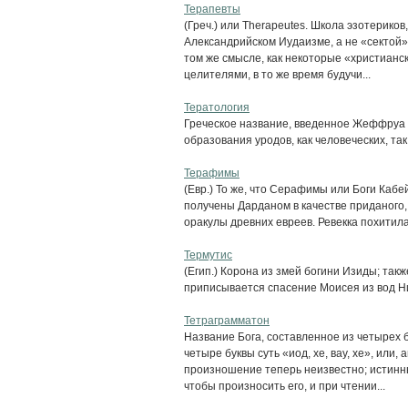
Терапевты
(Греч.) или Therapeutes. Школа эзотериков
Александрийском Иудаизме, а не «сектой»
том же смысле, как некоторые «христианс
целителями, в то же время будучи...
Тератология
Греческое название, введенное Жеффруа
образования уродов, как человеческих, так
Терафимы
(Евр.) То же, что Серафимы или Боги Кабе
получены Дарданом в качестве приданого,
оракулы древних евреев. Ревекка похитила
Термутис
(Егип.) Корона из змей богини Изиды; так
приписывается спасение Моисея из вод Н
Тетраграмматон
Название Бога, составленное из четырех бу
четыре буквы суть «иод, хе, вау, хе», или
произношение теперь неизвестно; истинн
чтобы произносить его, и при чтении...