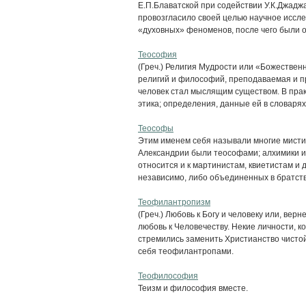
Е.П.Блаватской при содействии У.К.Джадж
провозгласило своей целью научное иссл
«духовных» феноменов, после чего были о
Теософия
(Греч.) Религия Мудрости или «Божествен
религий и философий, преподаваемая и пр
человек стал мыслящим существом. В пра
этика; определения, данные ей в словарях.
Теософы
Этим именем себя называли многие мисти
Александрии были теософами; алхимики и 
относится и к мартинистам, квиетистам и
независимо, либо объединенных в братство
Теофилантропизм
(Греч.) Любовь к Богу и человеку или, вер
любовь к Человечеству. Некие личности, 
стремились заменить Христианство чисто
себя теофилантропами.
Теофилософия
Теизм и философия вместе.