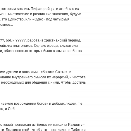
, которым клялись Пифагорейцы, и это было их
чень мистические и различные значения, будучи
, это Единство, или «Одно» под четырьмя
овное...
?, бог, и ?????, работа) в христианский период,
ийских платоников. Однако жрецы, служители
ии, обязанностью которых было вызывание богов
ми духами и ангелами - «богами Света», и
знание внутреннего смысла их иерархий, и чистота
, необходимых для общения с ними. Чтобы достичь
в «земле возрождения богов» и добрых людей, т.е.
о, и Себ.
, который пригласил из Бенгалии пандита Ракшиту -
ти, Бодхисаттвой - чтобы тот поселился в Тибете и