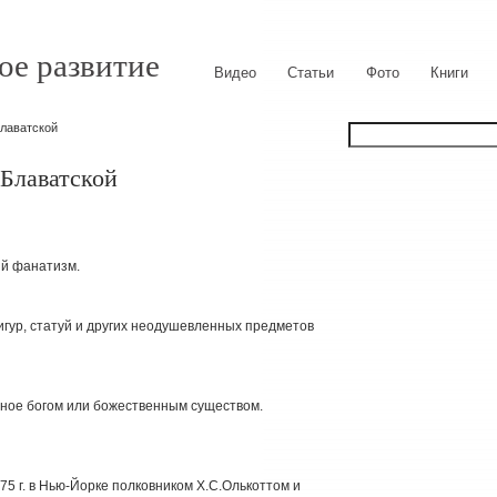
ое развитие
Видео
Статьи
Фото
Книги
Блаватской
 Блаватской
ый фанатизм.
фигур, статуй и других неодушевленных предметов
нное богом или божественным существом.
75 г. в Нью-Йорке полковником Х.С.Олькоттом и