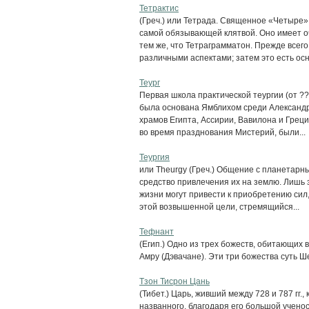
Тетрактис
(Греч.) или Тетрада. Священное «Четыре»
самой обязывающей клятвой. Оно имеет о
тем же, что Тетраграмматон. Прежде всего
различными аспектами; затем это есть осн
Теург
Первая школа практической теургии (от ???
была основана Ямблихом среди Александр
храмов Египта, Ассирии, Вавилона и Грец
во время празднования Мистерий, были...
Теургия
или Theurgy (Греч.) Общение с планетарны
средство привлечения их на землю. Лишь 
жизни могут привести к приобретению сил
этой возвышенной цели, стремящийся...
Тефнант
(Егип.) Одно из трех божеств, обитающих 
Амру (Дэвачане). Эти три божества суть Ше
Тзон Тисрон Цань
(Тибет.) Царь, живший между 728 и 787 гг.
названного, благодаря его большой ученос