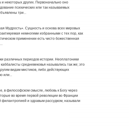
а и некоторых других. Первоначально оно
едование психических или так называемых
бъявлены три...
ная Мудрость». Сущность и основа всех мировых
актикуемая немногими избранными с тех пор, как
ктическом применении есть чисто божественная
..
ки различных периодов истории. Неоплатоники
каббалисты средневековья назывались так же; это
 другим видам мистиков, либо действующих
 или...
нее, в философском смысле, любовь к Богу через
которые во время первой революции во Франции
й филантропией и здравым рассудком, называли