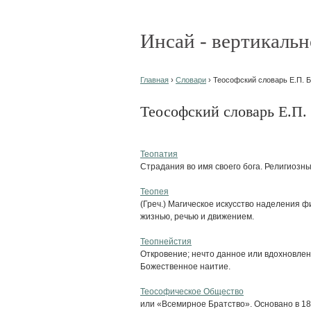
Инсай - вертикальн
Главная
›
Словари
› Теософский словарь Е.П. 
Теософский словарь Е.П.
Теопатия
Страдания во имя своего бога. Религиозн
Теопея
(Греч.) Магическое искусство наделения 
жизнью, речью и движением.
Теопнейстия
Откровение; нечто данное или вдохновле
Божественное наитие.
Теософическое Общество
или «Всемирное Братство». Основано в 18