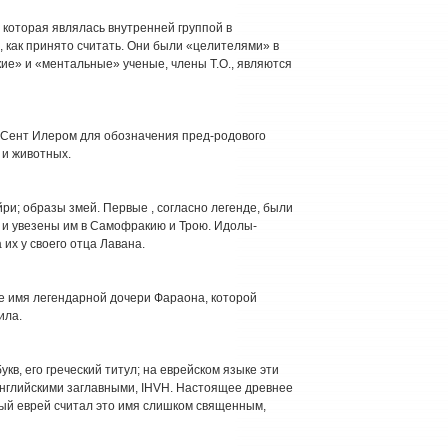
, которая являлась внутренней группой в
, как принято считать. Они были «целителями» в
кие» и «ментальные» ученые, члены Т.О., являются
 Сент Илером для обозначения пред-родового
 и животных.
йри; образы змей. Первые , согласно легенде, были
 и увезены им в Самофракию и Трою. Идолы-
 их у своего отца Лавана.
же имя легендарной дочери Фараона, которой
ила.
кв, его греческий титул; на еврейском языке эти
, английскими заглавными, IHVH. Настоящее древнее
ый еврей считал это имя слишком священным,