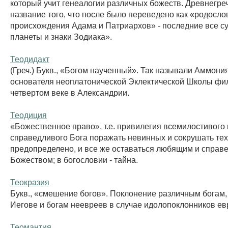
который учит генеалогии различных божеств. Древнегре
название того, что после было переведено как «родосло
происхождения Адама и Патриархов» - последние все су
планеты и знаки Зодиака».
Теодидакт
(Греч.) Букв., «Богом наученный». Так называли Аммони
основателя неоплатонической Эклектической Школы фи
четвертом веке в Александрии.
Теодиция
«Божественное право», т.е. привилегия всемилостивого 
справедливого Бога поражать невинных и сокрушать тех,
предопределено, и все же оставаться любящим и спра
Божеством; в богословии - тайна.
Теокразия
Букв., «смешение богов». Поклонение различным богам, 
Иегове и богам неевреев в случае идолопоклонников ев
Теомантия