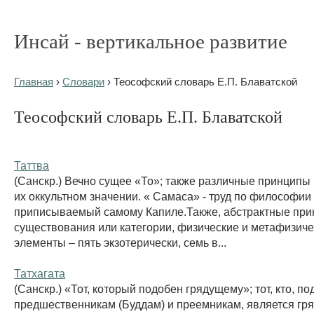
Инсай - вертикальное развитие
Главная
›
Словари
› Теософский словарь Е.П. Блаватской
Теософский словарь Е.П. Блаватской
Таттва
(Санскр.) Вечно сущее «То»; также различные принципы 
их оккультном значении. « Самаса» - труд по философии
приписываемый самому Капиле.Также, абстрактные пр
существования или категории, физические и метафизиче
элементы – пять экзотерически, семь в...
Татхагата
(Санскр.) «Тот, который подобен грядущему»; тот, кто, п
предшественникам (Буддам) и преемникам, является гр