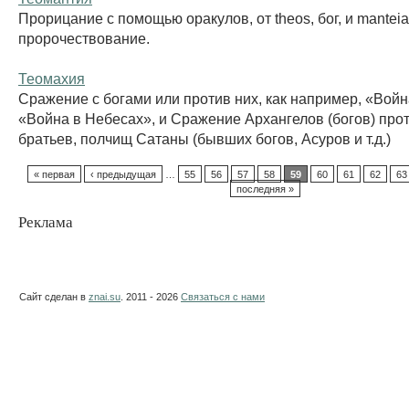
Прорицание с помощью оракулов, от theos, бог, и manteia
пророчествование.
Теомахия
Сражение с богами или против них, как например, «Войн
«Война в Небесах», и Сражение Архангелов (богов) про
братьев, полчищ Сатаны (бывших богов, Асуров и т.д.)
« первая
‹ предыдущая
…
55
56
57
58
59
60
61
62
63
последняя »
Реклама
Сайт сделан в
znai.su
. 2011 - 2026
Связаться с нами