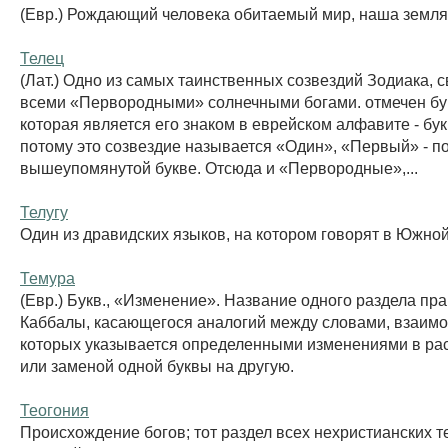
(Евр.) Рождающий человека обитаемый мир, наша земля
Телец
(Лат.) Одно из самых таинственных созвездий Зодиака, 
всеми «Первородными» солнечными богами. отмечен бу
которая является его знаком в еврейском алфавите - бу
потому это созвездие называется «Один», «Первый» - п
вышеупомянутой букве. Отсюда и «Первородные»,...
Телугу
Один из дравидских языков, на котором говорят в Южно
Темура
(Евр.) Букв., «Изменение». Название одного раздела пр
Каббалы, касающегося аналогий между словами, взаим
которых указывается определенными изменениями в рас
или заменой одной буквы на другую.
Теогония
Происхождение богов; тот раздел всех нехристианских т