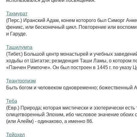
Тахмурат
(Перс.) Иранский Адам, конем которого был Симорг Анке
феникс, или бесконечный цикл. Повторение или воспом
и Гаруде.
Ташилумпа
(Тибет.) Большой центр монастырей и учебных заведений
ходьбы от Шигатзе; резиденция Таши Ламы, о котором п
«Панчен Римпоче». Он был построен в 1445 г. по указу Цо
Теантропизм
Быть богом и человеком одновременно; божественный Ав
Теба
(Евр.) Природа; которая мистически и эзотерически есть т
олицетворенный Элохим, ибо числовое значение обоих с
(или Алейм) - одинаково, а именно 86.
Тейохел