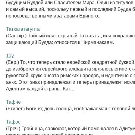
будущим Буддой или Спасителем Мира. Один из титулов
и самый высший, поскольку первый и последний Будда
непосредственными аватарами Единого...
Татхагатагупта
(Санскр.) Тайный или сокрытый Татхагата, или «охраня
защищающий Будда: относится к Нирманакаям.
Тау
(Евр.) То, что теперь стало еврейской квадратной буквой 
до изобретения еврейского алфавита являлось египетск
рукояткой, крукс ансата римских народов, и идентично с
анкх. Этот знак принадлежал и теперь принадлежит иск
Адептам каждой страны. Как...
Тафне
(Египет.) Богиня; дочь солнца, изображаемая с головой 
Тафос
(Греч.) Гробница, саркофаг, который помещался в Адиту
использовался для целей посвящения.