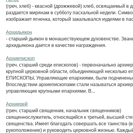
(греч, хлеб) - квасной (дрожжевой) хлеб, освящаемый в 
раздается мирянам в субботу пасхальной недели. Симв
изображает ягненка, который закалывался иудеями в па
Архидьякон
- старший дьякон в монашествующем духовенстве. Зван
архидьякона дается в качестве награждения.
Архиепископ
(греч. старший среди епископов) - первоначально архиер
крупной церковной области, объединяющей несколько е
ЕПИСКОПЫ, Управляющие епархиями, были подчинены 
Впоследствии архиепископами стали называться архиер
управляющие крупными епархиями. В...
Архиерей
(греч. старший священник, начальник священников)
священнослужитель, относящийся к третьей, высшей ст
священства. Имеет благодать совершать все таинства (в 
рукоположение) и руководить церковной жизнью. Кажды