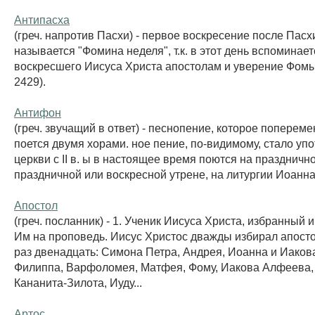
Антипасха
(греч. напротив Пасхи) - первое воскресение после Пасх
называется "Фомина неделя", т.к. в этот день вспоминае
воскресшего Иисуса Христа апостолам и уверение Фомы 
2429).
Антифон
(греч. звучащий в ответ) - песнопение, которое поперем
поется двумя хорами. ное пение, по-видимому, стало упо
церкви с II в. ы в настоящее время поются на праздничн
праздничной или воскресной утрене, на литургии Иоанна 
Апостол
(греч. посланник) - 1. Ученик Иисуса Христа, избранный
Им на проповедь. Иисус Христос дважды избирал апост
раз двенадцать: Симона Петра, Андрея, Иоанна и Иаков
Филиппа, Варфоломея, Матфея, Фому, Иакова Алфеева
Кананита-Зилота, Иуду...
Артос