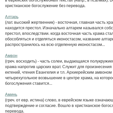
христианское богослужение без перевода.
Алтарь
(лат. высокий жертвенник) - восточная, главная часть хр
находится престол. Изначально алтарем назывался соб
престол, впоследствии. когда восточная часть храма ста
обособляться и отделяться иконостасом, название алтар
распространилось на всю отделенную иконостасом...
Амвон
(греч. восходить) - часть солеи, выдающаяся полукружие
храма напротив царских врат. Служит для произнесения
ектений, чтения Евангелия и т.п. Архиерейским амвоном
четырехугольное возвышение в центре храма, на которо
богослужения ставится...
Аминь
(греч. от евр. истина) слово, в еврейском языке означаю
подтверждение и согласие. Вошло в христианское богос
перевода.