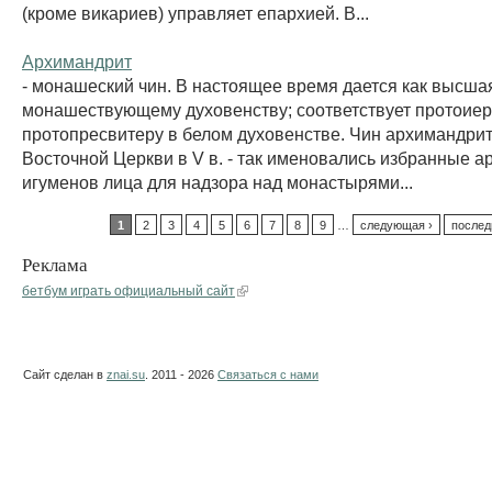
(кроме викариев) управляет епархией. В...
Архимандрит
- монашеский чин. В настоящее время дается как высша
монашествующему духовенству; соответствует протоие
протопресвитеру в белом духовенстве. Чин архимандрит
Восточной Церкви в V в. - так именовались избранные а
игуменов лица для надзора над монастырями...
1
2
3
4
5
6
7
8
9
…
следующая ›
послед
Реклама
бетбум играть официальный сайт
Сайт сделан в
znai.su
. 2011 - 2026
Связаться с нами