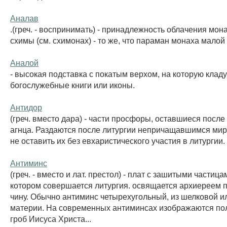
Аналав
.(греч. - воспринимать) - принадлежность облачения мон
схимы (см. схимонах) - то же, что параман монаха малой
Аналой
- высокая подставка с покатым верхом, на которую клад
богослужебные книги или иконы.
Антидор
(греч. вместо дара) - части просфоры, оставшиеся посл
агнца. Раздаются после литургии непричащавшимся мир
не оставить их без евхаристического участия в литургии.
Антиминс
(греч. - вместо и лат. престол) - плат с зашитыми частиц
котором совершается литургия. освящается архиереем 
чину. Обычно антиминс четырехугольный, из шелковой и
материи. На современных антиминсах изображаются по
гроб Иисуса Христа...