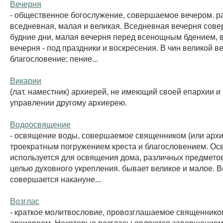
Вечерня
- общественное богослужение, совершаемое вечером. р
вседневная, малая и великая. Вседневная вечерня сове
будние дни, малая вечерня перед всенощным бдением, 
вечерня - под праздники и воскресения. В чин великой в
благословение; пение...
Викарии
(лат. наместник) архиерей, не имеющий своей епархии 
управлении другому архиерею.
Водоосвящение
- освящение воды, совершаемое священником (или архи
троекратным погружением креста и благословением. О
используется для освящения дома, различных предметов
целью духовного укрепления. бывает великое и малое. 
совершается накануне...
Возглас
- краткое молитвословие, провозглашаемое священнико
архиереем. Некоторые возгласы являются завершением