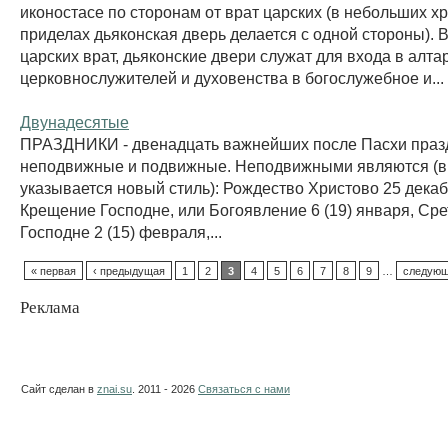
иконостасе по сторонам от врат царских (в небольших х
приделах дьяконская дверь делается с одной стороны). В
царских врат, дьяконские двери служат для входа в алта
церковнослужителей и духовенства в богослужебное и...
Двунадесятые
ПРАЗДНИКИ - двенадцать важнейших после Пасхи празд
неподвижные и подвижные. Неподвижными являются (в
указывается новый стиль): Рождество Христово 25 декабр
Крещение Господне, или Богоявление 6 (19) января, Ср
Господне 2 (15) февраля,...
« первая
‹ предыдущая
1
2
3
4
5
6
7
8
9
…
следующ
Реклама
Сайт сделан в
znai.su
. 2011 - 2026
Связаться с нами