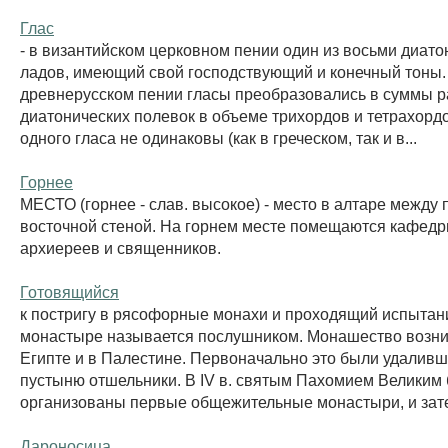
Глас
- в византийском церковном пении один из восьми диато
ладов, имеющий свой господствующий и конечный тоны.
древнерусском пении гласы преобразовались в суммы 
диатонических полевок в объеме трихордов и тетрахорд
одного гласа не одинаковы (как в греческом, так и в...
Горнее
МЕСТО (горнее - слав. высокое) - место в алтаре между 
восточной стеной. На горнем месте помещаются кафедр
архиереев и священников.
Готовящийся
к постригу в рясофорные монахи и проходящий испытан
монастыре называется послушником. Монашество возникло
Египте и в Палестине. Первоначально это были удаливш
пустыню отшельники. В IV в. святым Пахомием Великим
организованы первые общежительные монастыри, и зате
Дароносица