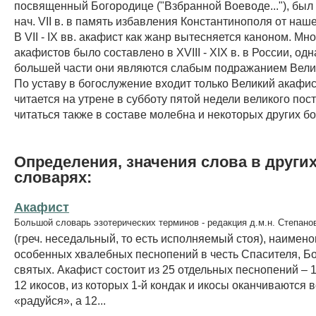
посвященный Богородице ("Взбранной Воеводе..."), был
нач. VII в. в память избавления Константинополя от наш
В VII - IХ вв. акафист как жанр вытесняется каноном. Мн
акафистов было составлено в XVIII - XIX в. в России, одн
большей части они являются слабым подражанием Вели
По уставу в богослужение входит только Великий акафис
читается на утрене в субботу пятой недели великого пост
читаться также в составе молебна и некоторых других б
Определения, значения слова в други
словарях:
Акафист
Большой словарь эзотерических терминов - редакция д.м.н. Степано
(греч. неседальный, то есть исполняемый стоя), наимен
особенных хвалебных песнопений в честь Спасителя, Б
святых. Акафист состоит из 25 отдельных песнопений – 1
12 икосов, из которых 1-й кондак и икосы оканчиваются
«радуйся», а 12...