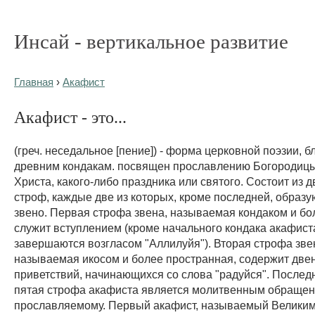
Инсай - вертикальное развитие
Главная
›
Акафист
Акафист - это...
(греч. неседальное [пение]) - форма церковной поэзии, б
древним кондакам. посвящен прославлению Богородицы
Христа, какого-либо праздника или святого. Состоит из 
строф, каждые две из которых, кроме последней, образ
звено. Первая строфа звена, называемая кондаком и бол
служит вступлением (кроме начального кондака акафист
завершаются возгласом "Аллилуйя"). Вторая строфа зве
называемая икосом и более пространная, содержит две
приветствий, начинающихся со слова "радуйся". Послед
пятая строфа акафиста является молитвенным обращен
прославляемому. Первый акафист, называемый Великим