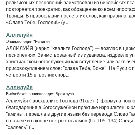
религиозных песнопений заимствован из библейских пс
повторяется троекратно, как обращение ко всем ипоста
Троицы. В православии после этих слов, как правило, д
«Слава Тебе, Господи!» (у...
Аллилуйя
Энциклопедия "Религия"
АЛЛИЛУЙЯ (иврит. "хвалите Господа") — возглас в церк
песнопениях. Заимствованный из иудаизма, издревле уп
христианском богослужении как вступление или заключе
присовокуплением слов: "слава Тебе, Боже". На Руси с 
четверти 15 в. возник спор,...
Аллилуйя
Библейская энциклопедия Брокгауза
Аллилуйя ("восхвалите Господа (Яхве)" ), формула покл
благодарения в богослужебной практике израильтян, к-ра
"аминь", перешла в другие языки без перевода Слово "а
в начале и в конце нек-рых псалмов (Пс 105; 134) Среди 
"халлель" (...