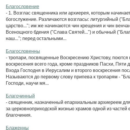
Благословение
- 1. Возглас священника или архиерея, которым начинае
богослужение. Различаются возгласы: литургийный ("Бл
царство..."; им же начинаются чин крещения и чин венчан
Всенощного бдения ("Слава Святей...") и обычный ("Бла
наш..."; перед остальными...
Благословенны
- тропари, посвященные Воскресению Христову, поются 
воскресения всего года, кроме праздников Пасхи, Пяти 
Входа Господня в Иерусалим и второго воскресения пос
Называются до первому слову припева к тропарям - "Бл
Господи, научи мя...
Благочинный
- священник, назначенный епархиальным архиереем дл
за церковноприходской жизнью храмов одной из частей 
благочиния.
Блаженны