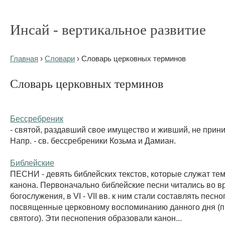
Инсай - вертикальное развитие
Главная
›
Словари
› Словарь церковных терминов
Словарь церковных терминов
Бессребреник
- святой, раздавший свое имущество и живший, не прини
Напр. - св. бессребреники Козьма и Дамиан.
Библейские
ПЕСНИ - девять библейских текстов, которые служат те
канона. Первоначально библейские песни читались во в
богослужения, в VI - VII вв. к ним стали составлять песно
посвященные церковному воспоминанию данного дня (п
святого). Эти песнопения образовали канон...