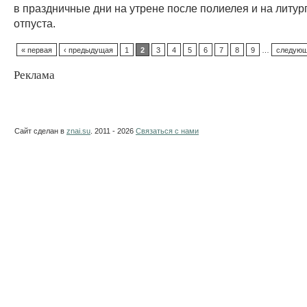
в праздничные дни на утрене после полиелея и на литур
отпуста.
« первая
‹ предыдущая
1
2
3
4
5
6
7
8
9
…
следующ
Реклама
Сайт сделан в
znai.su
. 2011 - 2026
Связаться с нами