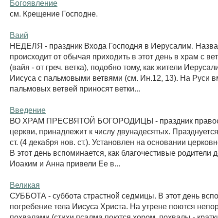
Богоявление
см. Крещение Господне.
Ваий
НЕДЕЛЯ - праздник Входа Господня в Иерусалим. Назв
происходит от обычая приходить в этот день в храм с в
(вайя - от греч. ветка), подобно тому, как жители Иеруса
Иисуса с пальмовыми ветвями (см. Ин.12, 13). На Руси 
пальмовых ветвей приносят ветки...
Введение
ВО ХРАМ ПРЕСВЯТОЙ БОГОРОДИЦЫ - праздник право
церкви, принадлежит к числу двунадесятых. Празднуется 
ст. (4 декабря нов. ст.). Установлен на основании церков
В этот день вспоминается, как благочестивые родители
Иоаким и Анна привели Ее в...
Великая
СУББОТА - суббота страстной седмицы. В этот день всп
погребение тела Иисуса Христа. На утрене поются непо
похвалами (стихи псалма поются хором, похвалы - кратк