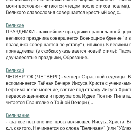
молитвословия - читаются чтецом после стихов псалма).
Великого славословия совершается крестный ход с...
Великие
ПРАЗДНИКИ - важнейшие праздники православной церкв
великого праздника совершается Всенощное бдение "и 
праздника совершается по уставу" (Типикон). К великим
принадлежат (в скобках указывается новый стиль): Пасха
двунадесятые праздники, Обрезание...
Великий
ЧЕТВЕРТОК ( ЧЕТВЕРГ) - четверг Страстной седмицы. В 
вспоминается Тайная Вечеря Иисуса Христа с учениками
Гефсиманское моление, взятие под стражу Иисуса Христа
первосвященников и прокуратора Иудеи Понтия Пилата.
читается Евангелие о Тайной Вечери (...
Величание
- краткое песнопение, прославляющее Иисуса Христа, Б
к.л. святого. Начинается со слова "Величаем" (или "Убла