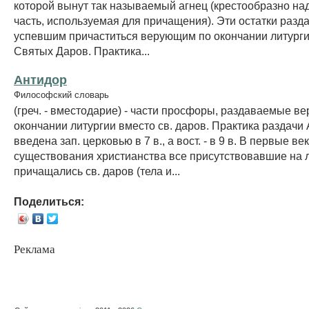
которой вынут так называемый агнец (крестообразно на
часть, используемая для причащения). Эти остатки разд
успевшим причаститься верующим по окончании литурги
Святых Даров. Практика...
Антидор
Философский словарь
(греч. - вместодарие) - части просфоры, раздаваемые в
окончании литургии вместо св. даров. Практика раздачи 
введена зап. церковью в 7 в., а вост. - в 9 в. В первые ве
существования христианства все присутствовавшие на 
причащались св. даров (тела и...
Поделиться:
Реклама