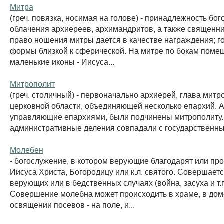
Митра
(греч. повязка, носимая на голове) - принадлежность бо
облачения архиереев, архимандритов, а также священн
право ношения митры дается в качестве награждения; г
формы близкой к сферической. На митре по бокам поме
маленькие иконы - Иисуса...
Митрополит
(греч. столичный) - первоначально архиерей, глава мит
церковной области, объединяющей несколько епархий. 
управляющие епархиями, были подчинены митрополиту. Т
административные деления совпадали с государственны
Молебен
- богослужение, в котором верующие благодарят или про
Иисуса Христа, Богородицу или к.л. святого. Совершает
верующих или в бедственных случаях (война, засуха и т.п
Совершение молебна может происходить в храме, в дом
освящении посевов - на поле, и...