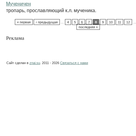
Мученичен
тропарь, прославляющий к.л. мученика.
« первая
‹ предыдущая
…
4
5
6
7
8
9
10
11
12
последняя »
Реклама
Сайт сделан в
znai.su
. 2011 - 2026
Связаться с нами