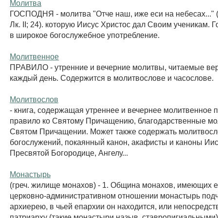
Молитва
ГОСПОДНЯ - молитва "Отче наш, иже еси на небесах..." (
Лк. II; 24). которую Иисус Христос дал Своим ученикам.
в широкое богослужебное употребление.
Молитвенное
ПРАВИЛО - утренние и вечерние молитвы, читаемые в
каждый день. Содержится в молитвослове и часослове.
Молитвослов
- книга, содержащая утреннее и вечернее молитвенное 
правило ко Святому Причащению, благодарственные мо
Святом Причащении. Может также содержать молитвосл
богослужений, покаянный канон, акафисты и каноны Иис
Пресвятой Богородице, Ангелу...
Монастырь
(греч. жилище монахов) - 1. Община монахов, имеющих е
церковно-административном отношении монастырь подч
архиерею, в чьей епархии он находится, или непосредст
патриарху (такие монастыри назыв. ставропигиальными)