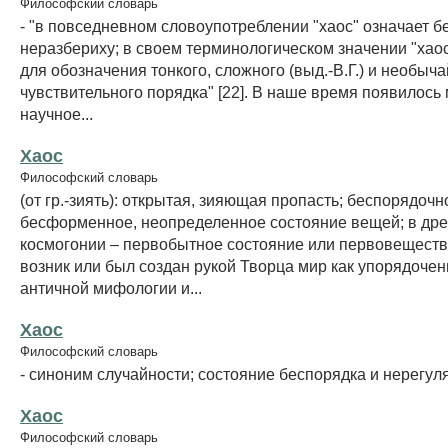
Философский словарь
- "в повседневном словоупотреблении "хаос" означает б
неразбериху; в своем терминологическом значении "хаос
для обозначения тонкого, сложного (выд.-В.Г.) и необыч
чувствительного порядка" [22]. В наше время появилось
научное...
Хаос
Философский словарь
(от гр.-зиять): открытая, зияющая пропасть; беспорядочн
бесформенное, неопределенное состояние вещей; в дре
космогонии – первобытное состояние или первовещество
возник или был создан рукой Творца мир как упорядочен
античной мифологии и...
Хаос
Философский словарь
- синоним случайности; состояние беспорядка и нерегул
Хаос
Философский словарь