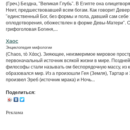
(Греч.) Бездна, "Великая Глубь". В Египте она олицетвор
Неит, предшествовавшей всем богам. Как говорит Девер
"единственный Бог, без формы и пола, давший сам себе 
оплодотворения, обожествлен в форме Девы-Матери". О
грифоголовая Богиня,...
Хаос
Энциклопедия мифологии
(Chaos, τὸ Χάος). Зияющее, неизмеримое мировое прост
первоначальный источник всякой жизни в мире. Поздне
философы стали называть ом беспорядочную массу, из 
образовался мир. Из а произошли Гея (Земля), Тартар и 
произвел Эреб (источник мрака) и Ночь...
Поделиться:
Реклама