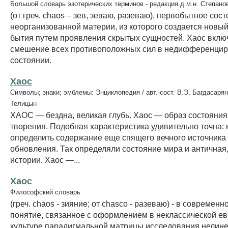
Большой словарь эзотерических терминов - редакция д.м.н. Степано
(от греч. chaos – зев, зеваю, разеваю), первобытное сос
неорганизованной материи, из которого создается новы
бытия путем проявления скрытых сущностей. Xаос включ
смешение всех противоположных сил в недифференци
состоянии.
Хаос
Символы; знаки; эмблемы: Энциклопедия / авт.-сост. В.Э. Багдасарян
Телицын
ХАОС — бездна, великая глубь. Хаос — образ состояния
творения. Подобная характеристика удивительно точна:
определить содержание еще спящего вечного источника
обновления. Так определяли состояние мира и античная,
истории. Хаос —...
Хаос
Философский словарь
(греч. chaos - зияние; от chasco - разеваю) - в современн
понятие, связанное с оформлением в неклассической е
культуре парадигмальной матрицы исследования нелин