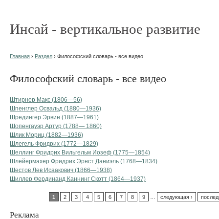
Инсай - вертикальное развитие
Главная
›
Раздел
› Философский словарь - все видео
Философский словарь - все видео
Штирнер Макс (1806—56)
Шпенглер Освальд (1880—1936)
Шредингер Эрвин (1887—1961)
Шопенгауэр Артур (1788— 1860)
Шлик Мориц (1882—1936)
Шлегель Фридрих (1772—1829)
Шеллинг Фридрих Вильгельм Иозеф (1775—1854)
Шлейермахер Фридрих Эрнст Даниэль (1768—1834)
Шестов Лев Исаакович (1866—1938)
Шиллер Фердинанд Каннинг Скотт (1864—1937)
1
2
3
4
5
6
7
8
9
…
следующая ›
послед
Реклама