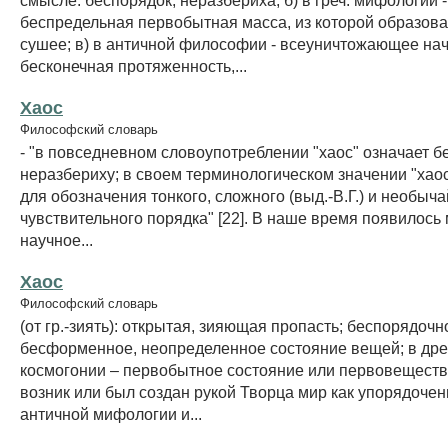
беспредельная первобытная масса, из которой образова
сушее; в) в античной философии - всеуничтожающее нач
бесконечная протяженность,...
Хаос
Философский словарь
- "в повседневном словоупотреблении "хаос" означает б
неразбериху; в своем терминологическом значении "хаос
для обозначения тонкого, сложного (выд.-В.Г.) и необыч
чувствительного порядка" [22]. В наше время появилось
научное...
Хаос
Философский словарь
(от гр.-зиять): открытая, зияющая пропасть; беспорядочн
бесформенное, неопределенное состояние вещей; в дре
космогонии – первобытное состояние или первовещество
возник или был создан рукой Творца мир как упорядочен
античной мифологии и...