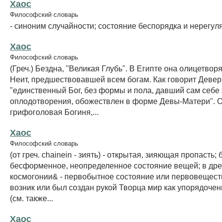
Хаос
Философский словарь
- синоним случайности; состояние беспорядка и нерегул
Хаос
Философский словарь
(Греч.) Бездна, "Великая Глубь". В Египте она олицетвор
Неит, предшествовавшей всем богам. Как говорит Девер
"единственный Бог, без формы и пола, давший сам себе 
оплодотворения, обожествлен в форме Девы-Матери". О
грифоголовая Богиня,...
Хаос
Философский словарь
(от греч. chainein - зиять) - открытая, зияющая пропасть;
бесформенное, неопределенное состояние вещей; в дре
космогонии& - первобытное состояние или первовеществ
возник или был создан рукой Творца мир как упорядоче
(см. также...
Хаос