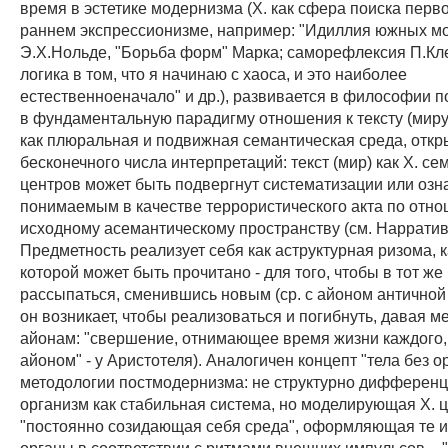
время в эстетике модернизма (X. как сфера поиска перв
раннем экспрессионизме, например: "Идиллия южных м
Э.Х.Нольде, "Борьба форм" Марка; саморефлексия П.Кле
логика в том, что я начинаю с хаоса, и это наиболее
естественноеначало" и др.), развивается в философии 
в фундаментальную парадигму отношения к тексту (мир
как плюральная и подвижная семантическая среда, откр
бесконечного числа интерпретаций: текст (мир) как X. се
центров может быть подвергнут систематизации или озн
понимаемым в качестве террористического акта по отн
исходному асемантическому пространству (см. Нарратив
Предметность реализует себя как аструктурная ризома, 
которой может быть прочитано - для того, чтобы в тот ж
рассыпаться, сменившись новым (ср. с айоном античной
он возникает, чтобы реализоваться и погибнуть, давая 
айонам: "свершение, отнимающее время жизни каждого,
айоном" - у Аристотеля). Аналогичен концепт "тела без о
методологии постмодернизма: не структурно дифферен
организм как стабильная система, но моделирующая X. ц
"постоянно созидающая себя среда", оформляющая те 
органы в соответствии с ритмами внешних импульсов, - 