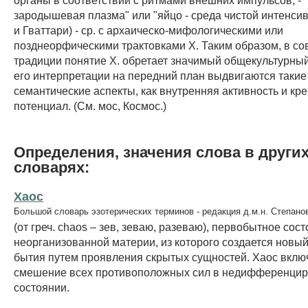
зародышевая плазма" или "яйцо - среда чистой интенсив
и Гваттари) - ср. с архаическо-мифологическими или
позднеорфическими трактовками X. Таким образом, в с
традиции понятие X. обретает значимый общекультурный 
его интерпретации на передний план выдвигаются такие
семантические аспекты, как внутренняя активность и кр
потенциал. (См. мос, Космос.)
Определения, значения слова в други
словарях:
Хаос
Большой словарь эзотерических терминов - редакция д.м.н. Степано
(от греч. chaos – зев, зеваю, разеваю), первобытное сос
неорганизованной материи, из которого создается новы
бытия путем проявления скрытых сущностей. Xаос включ
смешение всех противоположных сил в недифференци
состоянии.