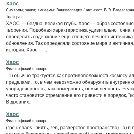
Хаос
Символы; знаки; эмблемы: Энциклопедия / авт.-сост. В.Э. Багдасарян
Телицын
ХАОС — бездна, великая глубь. Хаос — образ состояния
творения. Подобная характеристика удивительно точна:
определить содержание еще спящего вечного источника
обновления. Так определяли состояние мира и античная,
истории. Хаос —...
Хаос
Философский словарь
- 1) обычно трактуется как противоположностькосмосу или
пределами, то, в чем невозможно обнаружить внутренн
упорядоченность, закономерность, осмысленность. Реак
часто становится стремление его привести в порядок, "к
В древних...
Хаос
Философский словарь
(греч. chaos - зиять, зев, разверстое пространство) - а) 
смысле: беспорядок, неразбериха; б) в греч. мифологии -