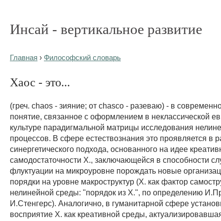
Инсай - вертикальное развитие
Главная
›
Философский словарь
Хаос - это...
(греч. chaos - зияние; от chasco - разеваю) - в современн
понятие, связанное с оформлением в неклассической е
культуре парадигмальной матрицы исследования нелин
процессов. В сфере естествознания это проявляется в 
синергетического подхода, основанного на идее креатив
самодостаточности X., заключающейся в способности с
флуктуации на микроуровне порождать новые организа
порядки на уровне макроструктур (X. как фактор самост
нелинейной среды: "порядок из X.", по определению И.П
И.Стенгерс). Аналогично, в гуманитарной сфере установ
восприятие X. как креативной среды, актуализировавша