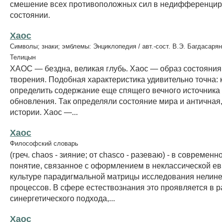
смешение всех противоположных сил в недифференци
состоянии.
Хаос
Символы; знаки; эмблемы: Энциклопедия / авт.-сост. В.Э. Багдасарян
Телицын
ХАОС — бездна, великая глубь. Хаос — образ состояния
творения. Подобная характеристика удивительно точна:
определить содержание еще спящего вечного источника
обновления. Так определяли состояние мира и античная,
истории. Хаос —...
Хаос
Философский словарь
(греч. chaos - зияние; от chasco - разеваю) - в современн
понятие, связанное с оформлением в неклассической е
культуре парадигмальной матрицы исследования нелин
процессов. В сфере естествознания это проявляется в 
синергетического подхода,...
Хаос