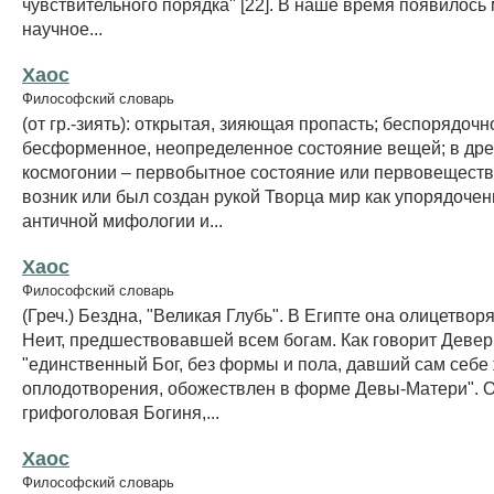
чувствительного порядка" [22]. В наше время появилось
научное...
Хаос
Философский словарь
(от гр.-зиять): открытая, зияющая пропасть; беспорядочн
бесформенное, неопределенное состояние вещей; в дре
космогонии – первобытное состояние или первовещество
возник или был создан рукой Творца мир как упорядочен
античной мифологии и...
Хаос
Философский словарь
(Греч.) Бездна, "Великая Глубь". В Египте она олицетвор
Неит, предшествовавшей всем богам. Как говорит Девер
"единственный Бог, без формы и пола, давший сам себе 
оплодотворения, обожествлен в форме Девы-Матери". О
грифоголовая Богиня,...
Хаос
Философский словарь