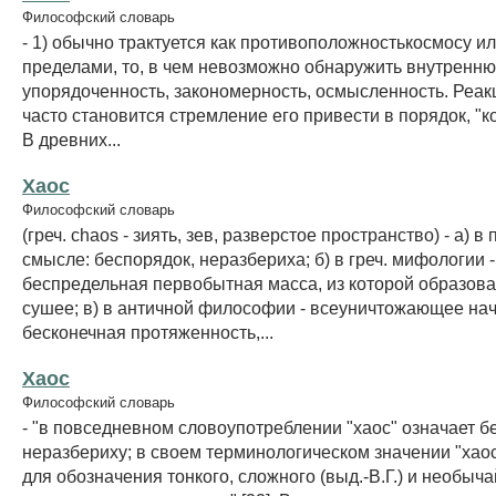
Философский словарь
- 1) обычно трактуется как противоположностькосмосу или
пределами, то, в чем невозможно обнаружить внутренн
упорядоченность, закономерность, осмысленность. Реак
часто становится стремление его привести в порядок, "к
В древних...
Хаос
Философский словарь
(греч. chaos - зиять, зев, разверстое пространство) - а) 
смысле: беспорядок, неразбериха; б) в греч. мифологии -
беспредельная первобытная масса, из которой образова
сушее; в) в античной философии - всеуничтожающее нач
бесконечная протяженность,...
Хаос
Философский словарь
- "в повседневном словоупотреблении "хаос" означает б
неразбериху; в своем терминологическом значении "хаос
для обозначения тонкого, сложного (выд.-В.Г.) и необыч