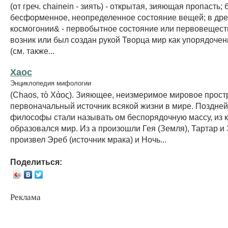
(от греч. chainein - зиять) - открытая, зияющая пропасть;
бесформенное, неопределенное состояние вещей; в дре
космогонии& - первобытное состояние или первовеществ
возник или был создан рукой Творца мир как упорядоче
(см. также...
Хаос
Энциклопедия мифологии
(Chaos, τὸ Χάος). Зияющее, неизмеримое мировое прост
первоначальный источник всякой жизни в мире. Поздне
философы стали называть ом беспорядочную массу, из 
образовался мир. Из а произошли Гея (Земля), Тартар и 
произвел Эреб (источник мрака) и Ночь...
Поделиться:
Реклама