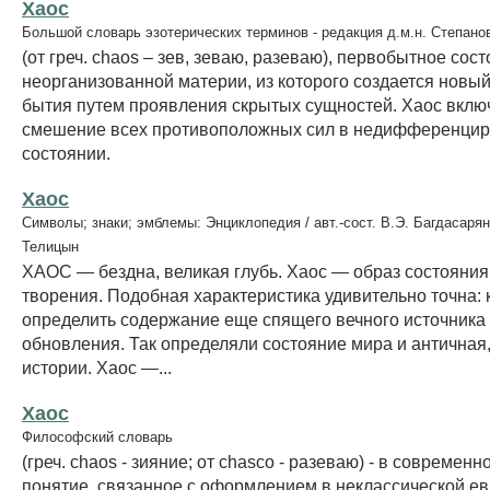
Хаос
Большой словарь эзотерических терминов - редакция д.м.н. Степано
(от греч. chaos – зев, зеваю, разеваю), первобытное сос
неорганизованной материи, из которого создается новы
бытия путем проявления скрытых сущностей. Xаос включ
смешение всех противоположных сил в недифференци
состоянии.
Хаос
Символы; знаки; эмблемы: Энциклопедия / авт.-сост. В.Э. Багдасарян
Телицын
ХАОС — бездна, великая глубь. Хаос — образ состояния
творения. Подобная характеристика удивительно точна:
определить содержание еще спящего вечного источника
обновления. Так определяли состояние мира и античная,
истории. Хаос —...
Хаос
Философский словарь
(греч. chaos - зияние; от chasco - разеваю) - в современн
понятие, связанное с оформлением в неклассической е