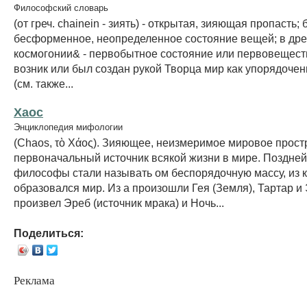
Философский словарь
(от греч. chainein - зиять) - открытая, зияющая пропасть;
бесформенное, неопределенное состояние вещей; в дре
космогонии& - первобытное состояние или первовеществ
возник или был создан рукой Творца мир как упорядоче
(см. также...
Хаос
Энциклопедия мифологии
(Chaos, τὸ Χάος). Зияющее, неизмеримое мировое прост
первоначальный источник всякой жизни в мире. Поздне
философы стали называть ом беспорядочную массу, из 
образовался мир. Из а произошли Гея (Земля), Тартар и 
произвел Эреб (источник мрака) и Ночь...
Поделиться:
Реклама