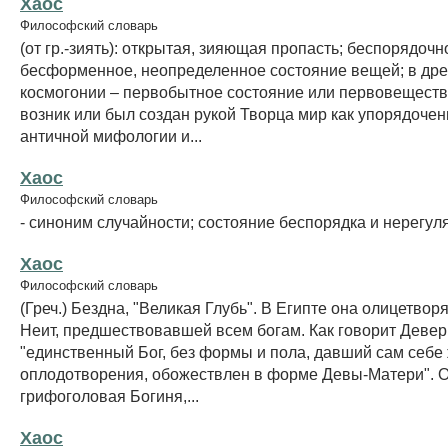
Хаос
Философский словарь
(от гр.-зиять): открытая, зияющая пропасть; беспорядочн
бесформенное, неопределенное состояние вещей; в дре
космогонии – первобытное состояние или первовещество
возник или был создан рукой Творца мир как упорядочен
античной мифологии и...
Хаос
Философский словарь
- синоним случайности; состояние беспорядка и нерегул
Хаос
Философский словарь
(Греч.) Бездна, "Великая Глубь". В Египте она олицетвор
Неит, предшествовавшей всем богам. Как говорит Девер
"единственный Бог, без формы и пола, давший сам себе 
оплодотворения, обожествлен в форме Девы-Матери". О
грифоголовая Богиня,...
Хаос