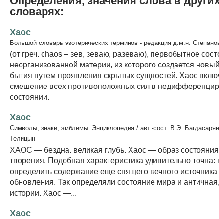
Определения, значения слова в други
словарях:
Хаос
Большой словарь эзотерических терминов - редакция д.м.н. Степано
(от греч. chaos – зев, зеваю, разеваю), первобытное сос
неорганизованной материи, из которого создается новы
бытия путем проявления скрытых сущностей. Xаос включ
смешение всех противоположных сил в недифференци
состоянии.
Хаос
Символы; знаки; эмблемы: Энциклопедия / авт.-сост. В.Э. Багдасарян
Телицын
ХАОС — бездна, великая глубь. Хаос — образ состояния
творения. Подобная характеристика удивительно точна:
определить содержание еще спящего вечного источника
обновления. Так определяли состояние мира и античная,
истории. Хаос —...
Хаос