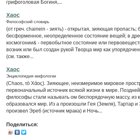
грифоголовая Богиня,...
Хаос
Философский словарь
(от греч. chainein - зиять) - открытая, зияющая пропасть;
бесформенное, неопределенное состояние вещей; в дре
космогонии& - первобытное состояние или первовеществ
возник или был создан рукой Творца мир как упорядоче
(см. также...
Хаос
Энциклопедия мифологии
(Chaos, τὸ Χάος). Зияющее, неизмеримое мировое прост
первоначальный источник всякой жизни в мире. Поздне
философы стали называть ом беспорядочную массу, из 
образовался мир. Из а произошли Гея (Земля), Тартар и 
произвел Эреб (источник мрака) и Ночь...
Поделиться: