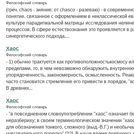
Философский словарь
(греч. chaos - зияние; от chasco - разеваю) - в современн
понятие, связанное с оформлением в неклассической е
культуре парадигмальной матрицы исследования нелин
процессов. В сфере естествознания это проявляется в 
синергетического подхода,...
Хаос
Философский словарь
- 1) обычно трактуется как противоположностькосмосу или
пределами, то, в чем невозможно обнаружить внутренн
упорядоченность, закономерность, осмысленность. Реак
часто становится стремление его привести в порядок, "к
В древних...
Хаос
Философский словарь
- "в повседневном словоупотреблении "хаос" означает б
неразбериху; в своем терминологическом значении "хаос
для обозначения тонкого, сложного (выд.-В.Г.) и необыч
чувствительного порядка" [22]. В наше время появилось