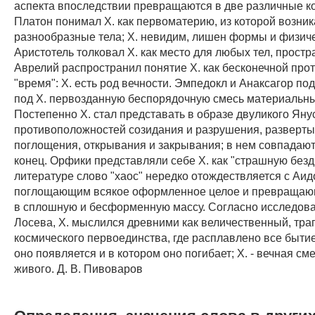
аспекта впоследствии превращаются в две различные к
Платон понимал X. как первоматерию, из которой возни
разнообразные тела; X. невидим, лишен формы и физиче
Аристотель толковал X. как место для любых тел, простр
Аврелий распространил понятие X. как бесконечной про
"время": X. есть род вечности. Эмпедокл и Анаксагор п
под X. первозданную беспорядочную смесь материальны
Постепенно X. стал представать в образе двуликого Янус
противоположностей созидания и разрушения, разверты
поглощения, открывания и закрывания; в нем совпадают
конец. Орфики представляли себе X. как "страшную безд
литературе слово "хаос" нередко отождествляется с Аид
поглощающим всякое оформленное целое и превращаю
в сплошную и бесформенную массу. Согласно исследова
Лосева, X. мыслился древними как величественный, тра
космического первоединства, где расплавлено все бытие
оно появляется и в котором оно погибает; X. - вечная см
живого. Д. В. Пивоваров