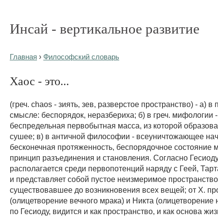
Инсай - вертикальное развитие
Главная
›
Философский словарь
Хаос - это...
(греч. chaos - зиять, зев, разверстое пространство) - а) 
смысле: беспорядок, неразбериха; б) в греч. мифологии -
беспредельная первобытная масса, из которой образова
сушее; в) в античной философии - всеуничтожающее нач
бесконечная протяженность, беспорядочное состояние 
принцип разъединения и становления. Согласно Гесиоду,
располагается среди первопотенций наряду с Геей, Тар
и представляет собой пустое неизмеримое пространство
существовавшее до возникновения всех вещей; от X. п
(олицетворение вечного мрака) и Никта (олицетворение ноч
по Гесиоду, видится и как пространство, и как основа жиз