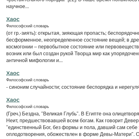
научное...
Хаос
Философский словарь
(от гр.-зиять): открытая, зияющая пропасть; беспорядочн
бесформенное, неопределенное состояние вещей; в дре
космогонии – первобытное состояние или первовещество
возник или был создан рукой Творца мир как упорядочен
античной мифологии и...
Хаос
Философский словарь
- синоним случайности; состояние беспорядка и нерегул
Хаос
Философский словарь
(Греч.) Бездна, "Великая Глубь". В Египте она олицетвор
Неит, предшествовавшей всем богам. Как говорит Девер
"единственный Бог, без формы и пола, давший сам себе 
оплодотворения, обожествлен в форме Девы-Матери". О