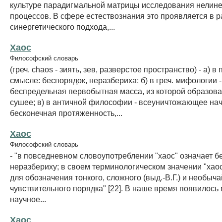
культуре парадигмальной матрицы исследования нелин
процессов. В сфере естествознания это проявляется в 
синергетического подхода,...
Хаос
Философский словарь
(греч. chaos - зиять, зев, разверстое пространство) - а) 
смысле: беспорядок, неразбериха; б) в греч. мифологии -
беспредельная первобытная масса, из которой образова
сушее; в) в античной философии - всеуничтожающее нач
бесконечная протяженность,...
Хаос
Философский словарь
- "в повседневном словоупотреблении "хаос" означает б
неразбериху; в своем терминологическом значении "хаос
для обозначения тонкого, сложного (выд.-В.Г.) и необыч
чувствительного порядка" [22]. В наше время появилось
научное...
Хаос