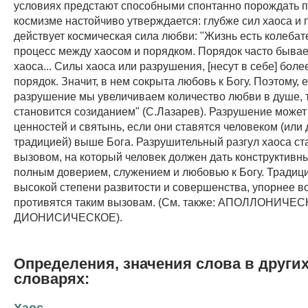
условиях предстают способными спонтанно порождать по
космизме настойчиво утверждается: глубже сил хаоса и 
действует космическая сила любви: "Жизнь есть колеба
процесс между хаосом и порядком. Порядок часто бывае
хаоса... Силы хаоса или разрушения, [несут в себе] бол
порядок. Значит, в нем сокрыта любовь к Богу. Поэтому, е
разрушение мы увеличиваем количество любви в душе, 
становится созиданием" (С.Лазарев). Разрушение может
ценностей и святынь, если они ставятся человеком (или
традицией) выше Бога. Разрушительный разгул хаоса ст
вызовом, на который человек должен дать конструктивный
полным доверием, служением и любовью к Богу. Традиц
высокой степени развитости и совершенства, упорнее в
противятся таким вызовам. (См. также: АПОЛЛОНИЧЕ
ДИОНИСИЧЕСКОЕ).
Определения, значения слова в други
словарях:
Хаос