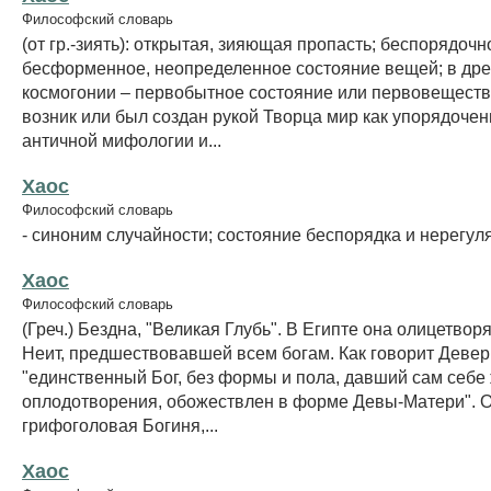
Философский словарь
(от гр.-зиять): открытая, зияющая пропасть; беспорядочн
бесформенное, неопределенное состояние вещей; в дре
космогонии – первобытное состояние или первовещество
возник или был создан рукой Творца мир как упорядочен
античной мифологии и...
Хаос
Философский словарь
- синоним случайности; состояние беспорядка и нерегул
Хаос
Философский словарь
(Греч.) Бездна, "Великая Глубь". В Египте она олицетвор
Неит, предшествовавшей всем богам. Как говорит Девер
"единственный Бог, без формы и пола, давший сам себе 
оплодотворения, обожествлен в форме Девы-Матери". О
грифоголовая Богиня,...
Хаос