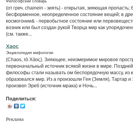
Философский словарь
(от греч. chainein - зиять) - открытая, зияющая пропасть;
бесформенное, неопределенное состояние вещей; в дре
космогонии& - первобытное состояние или первовеществ
возник или был создан рукой Творца мир как упорядоче
(см. также...
Хаос
Энциклопедия мифологии
(Chaos, τὸ Χάος). Зияющее, неизмеримое мировое прост
первоначальный источник всякой жизни в мире. Поздне
философы стали называть ом беспорядочную массу, из 
образовался мир. Из а произошли Гея (Земля), Тартар и 
произвел Эреб (источник мрака) и Ночь...
Поделиться:
Реклама