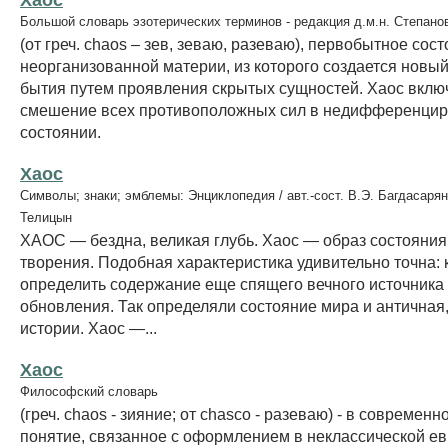
Большой словарь эзотерических терминов - редакция д.м.н. Степано
(от греч. chaos – зев, зеваю, разеваю), первобытное сос
неорганизованной материи, из которого создается новы
бытия путем проявления скрытых сущностей. Xаос включ
смешение всех противоположных сил в недифференци
состоянии.
Хаос
Символы; знаки; эмблемы: Энциклопедия / авт.-сост. В.Э. Багдасарян
Телицын
ХАОС — бездна, великая глубь. Хаос — образ состояния
творения. Подобная характеристика удивительно точна:
определить содержание еще спящего вечного источника
обновления. Так определяли состояние мира и античная,
истории. Хаос —...
Хаос
Философский словарь
(греч. chaos - зияние; от chasco - разеваю) - в современн
понятие, связанное с оформлением в неклассической е