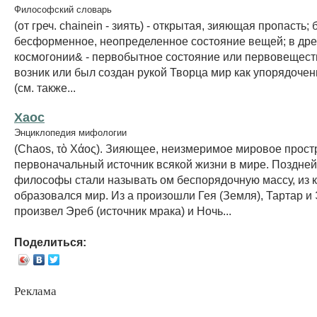
Философский словарь
(от греч. chainein - зиять) - открытая, зияющая пропасть;
бесформенное, неопределенное состояние вещей; в дре
космогонии& - первобытное состояние или первовеществ
возник или был создан рукой Творца мир как упорядоче
(см. также...
Хаос
Энциклопедия мифологии
(Chaos, τὸ Χάος). Зияющее, неизмеримое мировое прост
первоначальный источник всякой жизни в мире. Поздне
философы стали называть ом беспорядочную массу, из 
образовался мир. Из а произошли Гея (Земля), Тартар и 
произвел Эреб (источник мрака) и Ночь...
Поделиться:
Реклама