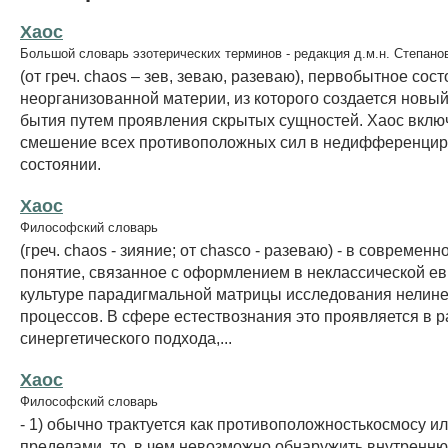
Хаос
Большой словарь эзотерических терминов - редакция д.м.н. Степано
(от греч. chaos – зев, зеваю, разеваю), первобытное сос
неорганизованной материи, из которого создается новы
бытия путем проявления скрытых сущностей. Xаос включ
смешение всех противоположных сил в недифференци
состоянии.
Хаос
Философский словарь
(греч. chaos - зияние; от chasco - разеваю) - в современн
понятие, связанное с оформлением в неклассической е
культуре парадигмальной матрицы исследования нелин
процессов. В сфере естествознания это проявляется в 
синергетического подхода,...
Хаос
Философский словарь
- 1) обычно трактуется как противоположностькосмосу или
пределами, то, в чем невозможно обнаружить внутренн