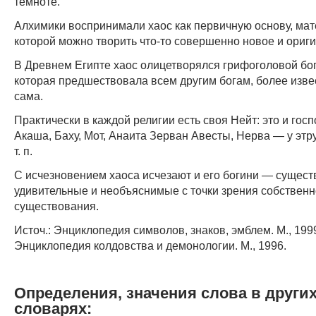
темноте.
Алхимики воспринимали хаос как первичную основу, мат
которой можно творить что-то совершенно новое и ориг
В Древнем Египте хаос олицетворялся грифоголовой бог
которая предшествовала всем другим богам, более изве
сама.
Практически в каждой религии есть своя Нейт: это и гос
Акаша, Баху, Мот, Анаита Зерван Авесты, Нерва — у этру
т. п.
С исчезновением хаоса исчезают и его богини — сущест
удивительные и необъяснимые с точки зрения собственн
существования.
Источ.: Энциклопедия символов, знаков, эмблем. М., 1999
Энциклопедия колдовства и демонологии. М., 1996.
Определения, значения слова в други
словарях: