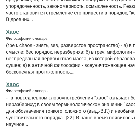
упорядоченность, закономерность, осмысленность. Реак
часто становится стремление его привести в порядок, "к
В древних...
Хаос
Философский словарь
(греч. chaos - зиять, зев, разверстое пространство) - а) 
смысле: беспорядок, неразбериха; б) в греч. мифологии -
беспредельная первобытная масса, из которой образова
сушее; в) в античной философии - всеуничтожающее нач
бесконечная протяженность,...
Хаос
Философский словарь
- "в повседневном словоупотреблении "хаос" означает б
неразбериху; в своем терминологическом значении "хаос
для обозначения тонкого, сложного (выд.-В.Г.) и необыч
чувствительного порядка" [22]. В наше время появилось
научное...