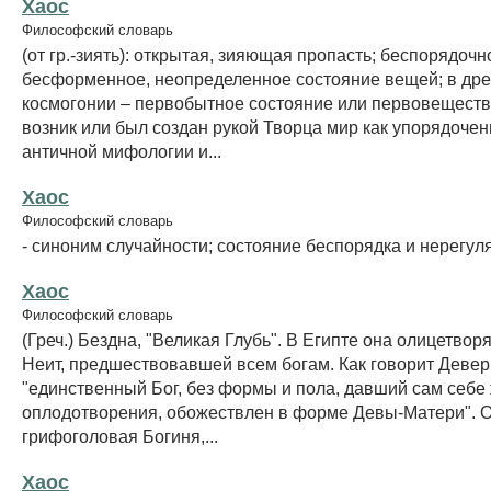
Хаос
Философский словарь
(от гр.-зиять): открытая, зияющая пропасть; беспорядочн
бесформенное, неопределенное состояние вещей; в дре
космогонии – первобытное состояние или первовещество
возник или был создан рукой Творца мир как упорядочен
античной мифологии и...
Хаос
Философский словарь
- синоним случайности; состояние беспорядка и нерегул
Хаос
Философский словарь
(Греч.) Бездна, "Великая Глубь". В Египте она олицетвор
Неит, предшествовавшей всем богам. Как говорит Девер
"единственный Бог, без формы и пола, давший сам себе 
оплодотворения, обожествлен в форме Девы-Матери". О
грифоголовая Богиня,...
Хаос