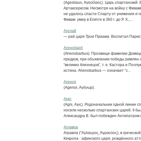
(Agesilaus, Αγηοίλαος). Царь спартанский
Артаксерксом. Несмотря на войну с Фивам
не удалось спасти Спарту от унижения и 
Фивам. умер в Египте в 360 г. до Р. X.,...
Агелай
— раб царя Трои Приама. Воспитал Париса
Агенобарб
(Ahenobarbus). Прозвище фамилии Домицие
предков, при объявлении победы римлян н
“великих близнецов”, т. е. Кастора и Поллу
истина. Ahenobarbus — означает “с...
Агенор
(Agenor, Αγήνωρ).
Агис
(Agis, Αγις). Родоначальник одной линии с
носили несколько спартанских царей. II б
Александра В. был побежден Антипатром в 3
Аглавра
Агравла ("Αγλαυρος, Άγραυλος), в греческо
Кекропа - афинского царя, рождённого атт