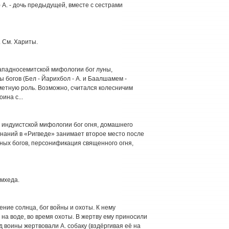
 2) A. - дочь предыдущей, вместе с сестрами
. См. Хариты.
в западносемитской мифологии бог луны,
 богов (Бел - Йарихбол - А. и Баалшамем -
аметную роль. Возможно, считался колесничим
ина с...
й и индуистской мифологии бог огня, домашнего
инаний в «Ригведе» занимает второе место после
емных богов, персонификация священного огня,
емхеда.
ние солнца, бог войны и охоты. К нему
на воде, во время охоты. В жертву ему приносили
 воины жертвовали А. собаку (вздёргивая её на