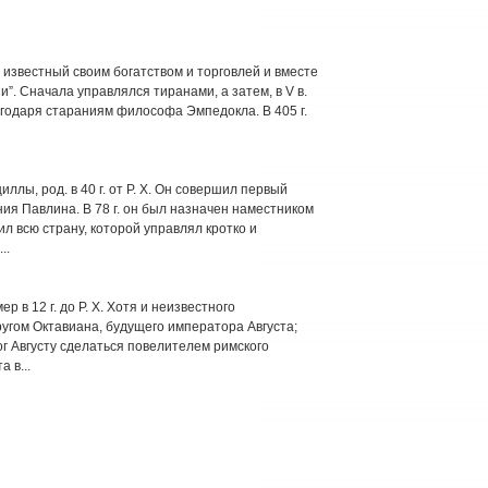
и, известный своим богатством и торговлей и вместе
. Сначала управлялся тиранами, а затем, в V в.
лагодаря стараниям философа Эмпедокла. В 405 г.
ллы, род. в 40 г. от Р. X. Он совершил первый
ия Павлина. В 78 г. он был назначен наместником
ил всю страну, которой управлял кротко и
..
 умер в 12 г. до Р. X. Хотя и неизвестного
угом Октавиана, будущего императора Августа;
г Августу сделаться повелителем римского
 в...