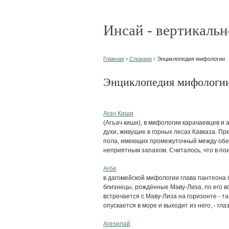
Инсай - вертикальн
Главная
›
Словари
› Энциклопедия мифологии
Энциклопедия мифологи
Агач Киши
(Агъач киши), в мифологии карачаевцев и
духи, живущие в горных лесах Кавказа. П
пола, имеющих промежуточный между обез
неприятным запахом. Считалось, что в поис
Агбе
в дагомейской мифологии глава пантеона б
близнецы, рождённые Маву-Лиза, по его в
встречается с Маву-Лиза на горизонте - та
опускается в море и выходит из него, - глаз
Агезилай