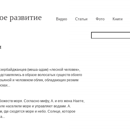
ое развитие
Видео
Статьи
Фото
Книги
и
 азербайджанцев (меша-адам) «лесной человек»,
редставлялись в образе волосатых существ обоего
ьяной и человеком облик, обладающих резким
ках...
ожеств моря. Согласно мифу, А. и его жена Наете,
оле населили море и управляют водами. А.
м, где сходятся море и небо. Солнце, которое
а...