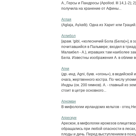
А., Герсы и Пандросы (Apollod. Ill 14,1-2);
получила на хранение от Афины...
Аглая
(Aglaja, Αγλαι̃α). Одна из Харит или Граций
Аглибол
[арам. 'gibl, «колесничий Бола (Бела)»], 
почитавшийся в Пальмире; входил в триады
Малакбел - А.), игравших там наиболее з
Бела. Известны изображения А. в облике во
Агни
(др.-инд. Agni, букв. «огонь»), в ведийско
очага, жертвенного костра. По числу упом
Индры (ок. 200 гимнов). А. - главный из з
стоит в цетре основного...
Агноман
В мифологии ирландских кельтов - отец Н
Агрескуи
Арескои, в мифологии ирокезов олицетворе
обращались при любой опасности в лесах, 
плоды и дичь. Перед выступлением в поход