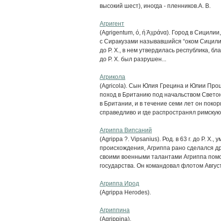
высокий шест), иногда - пленников.А. В.
Агригент
(Agrigentum, ό, ή Άχράνα). Город в Сицили
с Сиракузами называвшийся “оком Сицилии”
до Р. X., в нем утвердилась республика, б
до Р. X. был разрушен...
Агрикола
(Agricola). Сын Юлия Грецина и Юлии Проци
поход в Британию под начальством Светон
в Британии, и в течение семи лет он покор
справедливо и где распространял римскую.
Агриппа Випсаний
(Agrippa ?. Vipsanius). Род. в 63 г. до Р. X.,
происхождения, Агриппа рано сделался др
своими военными талантами Агриппа помо
государства. Он командовал флотом Августа
Агриппа Ирод
(Agrippa Herodes).
Агриппина
(Agrippina).