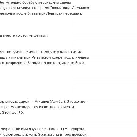
. Вел успешно борьбу с персидским царем
и, где возвысился в то время Эпаминонд, Агезилаю
гегемония после битвы при Левктрах перешла к
 вместе со своими детьми.
в, полученное ими потому, что у одного из их
ад латинами при Регильском озере, под влиянием
кса, покраснела борода в знак того, что это была
партанских царей — Агиадов (Αγιαδαι). Это же имя
ыл враг Александра Великого; после смерти
30 г. до Р. X.
й мифологии имя двух персонажей: 1) А. - супруга
ической землёй; мать Эрисихтона и трёх дочерей -