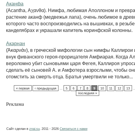
Аканфа
(Acantha, Αχανθα). Нимфа, любимая Аполлоном и превр
растение аканф (медвежья лапа), очень любимое в древ
которого часто воспроизводились на вышивках, в резьбе 
канделябрах и украшали капитель коринфской колонны.
Акарнан
(Άκαρνάν), в греческой мифологии сын нимфы Каллирои 
внук фиванского героя-прорицателя Амфиарая. Когда А
вероломно убит сыновьями царя Фегея, Каллироя упрос
сделать её сыновей А. и Амфотера взрослыми, чтобы он
отомстить за смерть отца. Братья умертвили не только...
« первая
‹ предыдущая
…
5
6
7
8
9
10
11
12
13
последняя »
Реклама
Сайт сделан в
znai.su
. 2011 - 2026
Связаться с нами