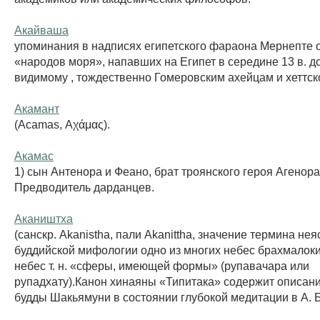
Акайваша
упоминания в надписях египетского фараона Мернепте 
«народов моря», напавших на Египет в середине 13 в. до 
видимому , тождественно Гомеровским ахейцам и хеттск
Акамант
(Acamas, Αχάμας).
Акамас
1) сын Антенора и Феано, брат троянского героя Агенора
Предводитель дарданцев.
Акаништха
(санскр. Akanistha, пали Akanittha, значение термина неяс
буддийской мифологии одно из многих небес брахмалоки
небес т. н. «сферы, имеющей формы» (рупавачара или
рупадхату).Канон хинаяны «Типитака» содержит описан
будды Шакьямуни в состоянии глубокой медитации в А. Бо