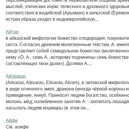
мыслей, этических норм, телесного и духовного здоровь
соответствия в ведийской (Арьяман) и кельтской (Еремо
истоки образа уходят в индоевропейскую...
Айтар
в абхазской мифологии божество плодородия, покровит
скота. Согласно древним молитвенным текстам, А. имеет
представляет собой семидольное божество (молитвенно
нему «О, А., семь А., которому подчинены семь божестве
составляющих твои доли»). Долями А....
Айтварас
(Aitvaras, Aitivaras, Eitvaras, Atvars), в литовской мифоло
в виде огненного змея, дракона (иногда чёрной вороны и
привидение, инкуб. Приносит людям богатство, особенно
молоко, мёд; излюбленное занятие А. - заплетать лошадя
насылать людям кошмары (в этом он...
Айфе
См. аоифе