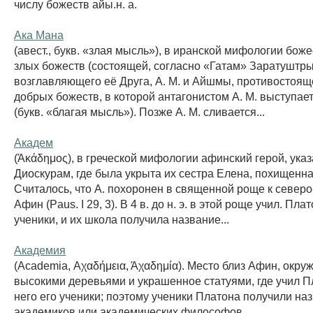
числу божеств айы.н. а.
Ака Мана
(авест., букв. «злая мысль»), в иранской мифологии бож
злых божеств (состоящей, согласно «Гатам» Заратуштры
возглавляющего её Друга, А. М. и Айшмы, противостоящ
добрых божеств, в которой антагонистом А. М. выступае
(букв. «благая мысль»). Позже А. М. сливается...
Академ
(Άκάδημος), в греческой мифологии афинский герой, ука
Диоскурам, где была укрыта их сестра Елена, похищенн
Считалось, что А. похоронен в священной роще к северо
Афин (Paus. I 29, 3). В 4 в. до н. э. в этой роще учил. Пла
ученики, и их школа получила название...
Академия
(Academia, Αχαδήμεια, Άχαδημία). Место близ Афин, окру
высокими деревьями и украшенное статуями, где учил П
него его ученики; поэтому ученики Платона получили на
академиков или академических философов.