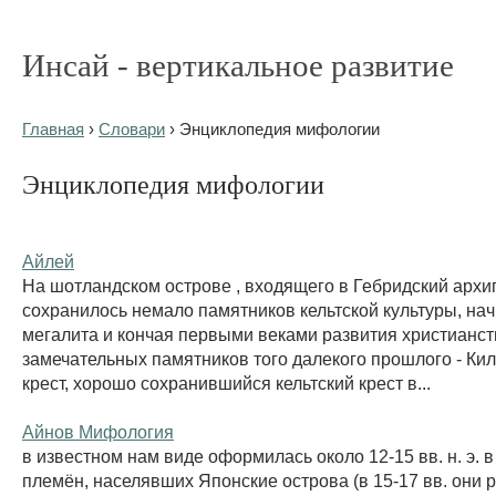
Инсай - вертикальное развитие
Главная
›
Словари
› Энциклопедия мифологии
Энциклопедия мифологии
Айлей
На шотландском острове , входящего в Гебридский архип
сохранилось немало памятников кельтской культуры, нач
мегалита и кончая первыми веками развития христианст
замечательных памятников того далекого прошлого - Ки
крест, хорошо сохранившийся кельтский крест в...
Айнов Мифология
в известном нам виде оформилась около 12-15 вв. н. э. 
племён, населявших Японские острова (в 15-17 вв. они 