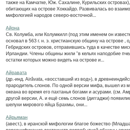
также на Камчатке, Юж. Сахалине, Курильских островах)
обитающих на острове Хоккайдо. Развивалась во взаимо
мифологией народов северо-восточной...
Айона
Св. Колумба, или Колумкилл (под этим именем он известе
основал в 563 г. н. э. христианскую общину на острове , 
Гебридских островов, отправившись туда в качестве мис
Ирландии. Члены общины жили "в кельях наподобие пче
остатки которых можно видеть на острове и...
Айравата
(др.-инд. Airâvata, «восставший из вод»), в древнеинди
прародитель слонов. По одной версии мифа, вышел из 
океана во время его пахтанья богами и асурами. (см. Амр
другой версии, А. и ещё семь слонов (диггаджи) появилис
шелухи мирового яйца Брахмы, они...
Айрьяман
(авест.), в иранской мифологии благое божество (Младша
персонификация достоинств первобытной общины ариев