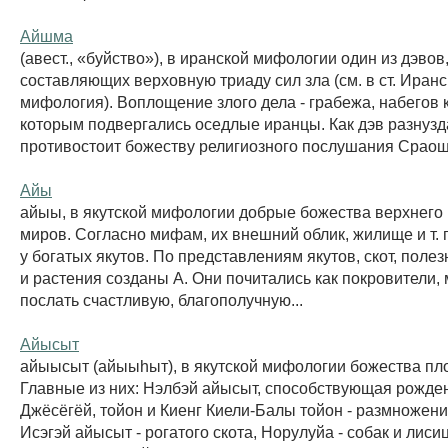
Айшма
(авест., «буйство»), в иранской мифологии один из дэвов
составляющих верховную триаду сил зла (см. в ст. Иран
мифология). Воплощение злого дела - грабежа, набегов 
которым подвергались оседлые иранцы. Как дэв разнузд
противостоит божеству религиозного послушания Сраош
Айы
айыы, в якутской мифологии добрые божества верхнего 
миров. Согласно мифам, их внешний облик, жилище и т. п.
у богатых якутов. По представлениям якутов, скот, пол
и растения созданы А. Они почитались как покровители,
послать счастливую, благополучную...
Айысыт
айыысыт (айыыhыт), в якутской мифологии божества пл
Главные из них: Нэлбэй айысыт, способствующая рожде
Джёсёгёй, тойон и Киенг Киели-Балы тойон - размножен
Исэгэй айысыт - рогатого скота, Норулуйа - собак и лисиц