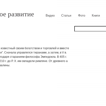
ое развитие
Видео
Статьи
Фото
Книги
и, известный своим богатством и торговлей и вместе
. Сначала управлялся тиранами, а затем, в V в.
лагодаря стараниям философа Эмпедокла. В 405 г.
10 г. до Р. X. им овладели римляне. От древнего а
валины.