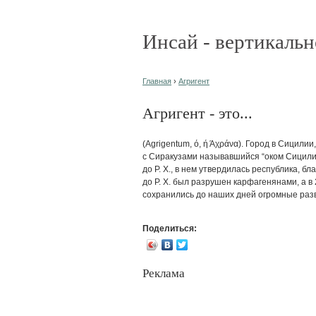
Инсай - вертикальн
Главная
›
Агригент
Агригент - это...
(Agrigentum, ό, ή Άχράνα). Город в Сицили
с Сиракузами называвшийся “оком Сицилии”
до Р. X., в нем утвердилась республика, б
до Р. X. был разрушен карфагенянами, а в 2
сохранились до наших дней огромные раз
Поделиться:
Реклама