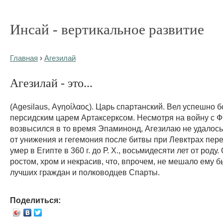
Инсай - вертикальное развитие
Главная
›
Агезилай
Агезилай - это...
(Agesilaus, Αγηοίλαος). Царь спартанский. Вел успешно б
персидским царем Артаксерксом. Несмотря на войну с Ф
возвысился в то время Эпаминонд, Агезилаю не удалось
от унижения и гегемония после битвы при Левктрах пер
умер в Египте в 360 г. до Р. X., восьмидесяти лет от роду
ростом, хром и некрасив, что, впрочем, не мешало ему б
лучших граждан и полководцев Спарты.
Поделиться: