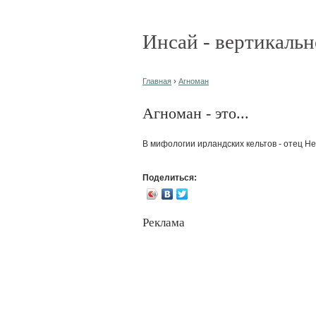
Инсай - вертикальн
Главная
›
Агноман
Агноман - это...
В мифологии ирландских кельтов - отец Н
Поделиться:
Реклама