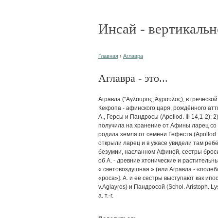
Инсай - вертикальн
Главная
›
Аглавра
Аглавра - это...
Агравла ("Αγλαυρος, Άγραυλος), в греческо
Кекропа - афинского царя, рождённого атт
А., Герсы и Пандросы (Apollod. Ill 14,1-2);
получила на хранение от Афины ларец со
родила земля от семени Гефеста (Apollod. 
открыли ларец и в ужасе увидели там ребё
безумии, насланном Афиной, сестры бросил
об А. - древние хтонические и растительны
« световоздушная » (или Агравла - «полеб
«роса»]. А. и её сестры выступают как ип
v.Aglayros) и Пандросой (Schol. Aristoph. Lys
а. т.-г.