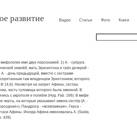
ое развитие
Видео
Статьи
Фото
Книги
й мифологии имя двух персонажей: 1) А. - супруга
ической землёй; мать Эрисихтона и трёх дочерей -
 2) A. - дочь предыдущей, вместе с сестрами
 спрятанным там младенцем Эрихтонием, которого
Ill 14,6). Несмотря на запрет Афины, сестры
нка, часть туловища которого была змеиной. В
ись с акрополя и погибли (Hyg. Fab. 166). В мифе
е черты, на которые указывают имена сестёр [А. -
ороздная»), Пандроса - «всевлажная», Герса -
остаси Афины. Иногда Афина именовалась A. (Suida,
. 439).