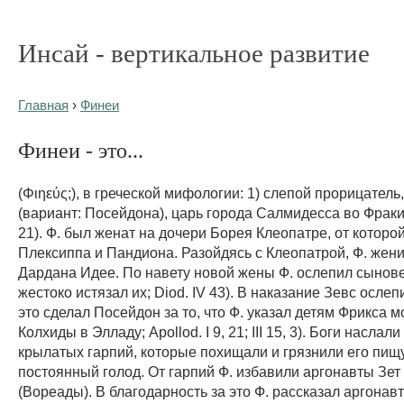
Инсай - вертикальное развитие
Главная
›
Финеи
Финеи - это...
(Φιηεύς;), в греческой мифологии: 1) слепой прорицатель
(вариант: Посейдона), царь города Салмидесса во Фракии 
21). Ф. был женат на дочери Борея Клеопатре, от котор
Плексиппа и Пандиона. Разойдясь с Клеопатрой, Ф. жен
Дардана Идее. По навету новой жены Ф. ослепил сынове
жестоко истязал их; Diod. IV 43). В наказание Зевс ослеп
это сделал Посейдон за то, что Ф. указал детям Фрикса м
Колхиды в Элладу; Apollod. I 9, 21; III 15, 3). Боги наслали
крылатых гарпий, которые похищали и грязнили его пищу,
постоянный голод. От гарпий Ф. избавили аргонавты Зет
(Вореады). В благодарность за это Ф. рассказал аргонавт