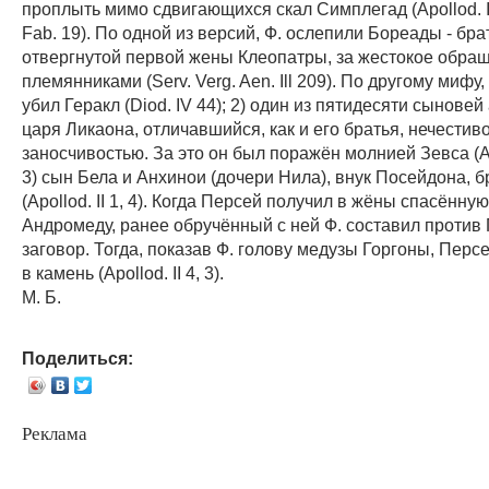
проплыть мимо сдвигающихся скал Симплегад (Apollod. I 
Fab. 19). По одной из версий, Ф. ослепили Бореады - бра
отвергнутой первой жены Клеопатры, за жестокое обращ
племянниками (Serv. Verg. Aen. Ill 209). По другому мифу,
убил Геракл (Diod. IV 44); 2) один из пятидесяти сыновей
царя Ликаона, отличавшийся, как и его братья, нечестив
заносчивостью. За это он был поражён молнией Зевса (Apoll
3) сын Бела и Анхинои (дочери Нила), внук Посейдона, 
(Apollod. II 1, 4). Когда Персей получил в жёны спасённу
Андромеду, ранее обручённый с ней Ф. составил против
заговор. Тогда, показав Ф. голову медузы Горгоны, Перс
в камень (Apollod. II 4, 3).
М. Б.
Поделиться:
Реклама