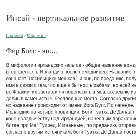
Инсай - вертикальное развитие
Главная
›
Фир Болг
Фир Болг - это...
В мифологии ирландских кельтов - общее название вожд
вторгшегося в Ирландию после немедийцев. Название э
означает "носильщики мешков", и они, по преданию, пол
имя в связи с тем, что еще в бытность рабами, во всей в
во Фракии, их заставляли переносить в мешках землю и
долин в каменистые, бесплодные места. Согласно други
их название происходит от имени бога Булг. По легенде,
Ирландию на четыре провинции. Боги Туатха Де Данаан
конец владычеству над Ирландией, нанеся им поражени
битве при Маг Туиред. Изгнанные , по преданию, отправ
согласно другим источникам, боги Туатха Де Данаан ост