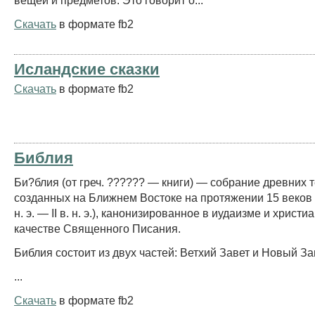
Скачать
в формате fb2
Исландские сказки
Скачать
в формате fb2
Библия
Би?блия (от греч. ?????? — книги) — собрание древних т
созданных на Ближнем Востоке на протяжении 15 веков (X
н. э. — II в. н. э.), канонизированное в иудаизме и христи
качестве Священного Писания.
Библия состоит из двух частей: Ветхий Завет и Новый За
...
Скачать
в формате fb2