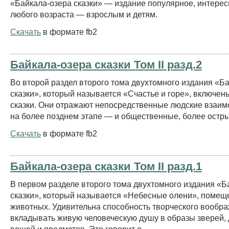
«Байкала-озера сказки» — издание популярное, интере
любого возраста — взрослым и детям.
Скачать
в формате fb2
Байкала-озера сказки Том II разд.2
Во второй раздел второго тома двухтомного издания «Б
сказки», который называется «Счастье и горе», включе
сказки. Они отражают непосредственные людские взаим
на более позднем этапе — и общественные, более остр
Скачать
в формате fb2
Байкала-озера сказки Том II разд.1
В первом разделе второго тома двухтомного издания «Б
сказки», который называется «Небесные олени», помеще
животных. Удивительна способность творческого вообр
вкладывать живую человеческую душу в образы зверей, 
вещей и предметов. Это говорит о...