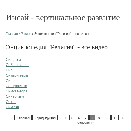
Инсай - вертикальное развитие
Главная
›
Раздел
› Энциклопедия "Религия" - все видео
Энциклопедия "Религия" - все видео
Синагога
Соборование
Сион
Символ веры
Синод
Септуагинта
Симхат-Тора
Синергизм
Секта
Симеон
« первая
‹ предыдущая
…
4
5
6
7
8
9
10
11
12
последняя »