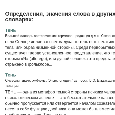
Определения, значения слова в други
словарях:
Тень
Большой словарь эзотерических терминов - редакция д.м.н. Степано
если Солнце является светом духа, то тень есть негати
тела, или образ низменной стороны. Среди первобытны
существует твердо установленное представление, что т
вторым «Я» (alterego), или душой человека это представ
отражено в фольклоре...
Тень
Символы; знаки; эмблемы: Энциклопедия / авт.-сост. В.Э. Багдасарян
Телицын
ТЕНЬ — одна из метафор темной стороны психики челов
психологическом аспекте — это бессознательное начало
обычно пропускается или отвергается началом сознател
несет в себе функцию двойника, она может быть вмести
прибежищем души. Тень не есть...