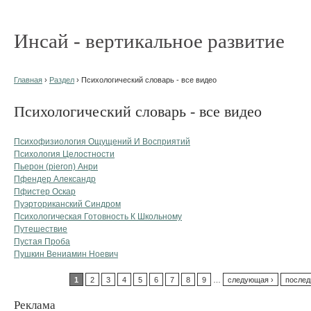
Инсай - вертикальное развитие
Главная
›
Раздел
› Психологический словарь - все видео
Психологический словарь - все видео
Психофизиология Ощущений И Восприятий
Психология Целостности
Пьерон (pieron) Анри
Пфендер Александр
Пфистер Оскар
Пуэрториканский Синдром
Психологическая Готовность К Школьному
Путешествие
Пустая Проба
Пушкин Вениамин Ноевич
1
2
3
4
5
6
7
8
9
…
следующая ›
послед
Реклама