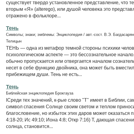
существует твердо установленное представление, что т
вторым «Я» (alterego), или душой человека это представ
отражено в фольклоре...
Тень
Символы; знаки; эмблемы: Энциклопедия / авт.-сост. В.Э. Багдасарян
Телицын
ТЕНЬ — одна из метафор темной стороны психики челов
психологическом аспекте — это бессознательное начало
обычно пропускается или отвергается началом сознател
несет в себе функцию двойника, она может быть вмести
прибежищем души. Тень не есть...
Тень
Библейская энциклопедия Брокгауза
IСреди тех значений, к-рые слово "Т" имеет в Библии, са
символ спасения Солнце своим светом и теплом принос
благословение, но избыток этих даров может оказаться 
4:18-20; Ис 49:10; Иона 4:8; Откр 7:16) Т, дающая спасен
солнца, становится...