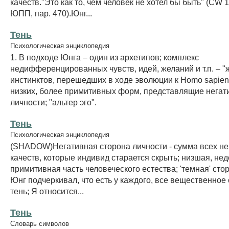
качеств."Это как то, чем человек не хотел бы быть" (CW 16
ЮПП, пар. 470).Юнг...
Тень
Психологическая энциклопедия
1. В подходе Юнга – один из архетипов; комплекс
недифференцированных чувств, идей, желаний и т.п. – 
инстинктов, перешедших в ходе эволюции к Homo sapien
низких, более примитивных форм, представлящие негат
личности; "альтер эго".
Тень
Психологическая энциклопедия
(SHADOW)Негативная сторона личности - сумма всех н
качеств, которые индивид старается скрыть; низшая, не
примитивная часть человеческого естества; 'темная' сто
Юнг подчеркивал, что есть у каждого, все вещественное
тень; Я относится...
Тень
Словарь символов