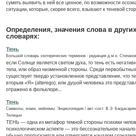
суметь выявить в ней все ценное, по возможности осозн
ситуации, которые, скорее всего, взывают к теневой стор
Определения, значения слова в други
словарях:
Тень
Большой словарь эзотерических терминов - редакция д.м.н. Степано
если Солнце является светом духа, то тень есть негати
тела, или образ низменной стороны. Среди первобытны
существует твердо установленное представление, что т
вторым «Я» (alterego), или душой человека это представ
отражено в фольклоре...
Тень
Символы; знаки; эмблемы: Энциклопедия / авт.-сост. В.Э. Багдасарян
Телицын
ТЕНЬ — одна из метафор темной стороны психики челов
психологическом аспекте — это бессознательное начало
обычно пропускается или отвергается началом сознател