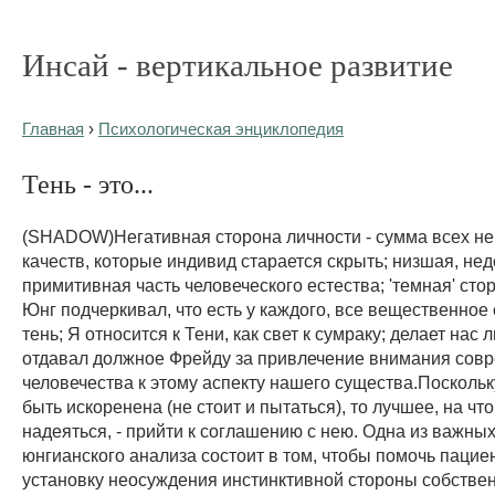
Инсай - вертикальное развитие
Главная
›
Психологическая энциклопедия
Тень - это...
(SHADOW)Негативная сторона личности - сумма всех н
качеств, которые индивид старается скрыть; низшая, не
примитивная часть человеческого естества; 'темная' сто
Юнг подчеркивал, что есть у каждого, все вещественное
тень; Я относится к Тени, как свет к сумраку; делает нас
отдавал должное Фрейду за привлечение внимания сов
человечества к этому аспекту нашего существа.Поскольк
быть искоренена (не стоит и пытаться), то лучшее, на чт
надеяться, - прийти к соглашению с нею. Одна из важны
юнгианского анализа состоит в том, чтобы помочь пацие
установку неосуждения инстинктивной стороны собствен