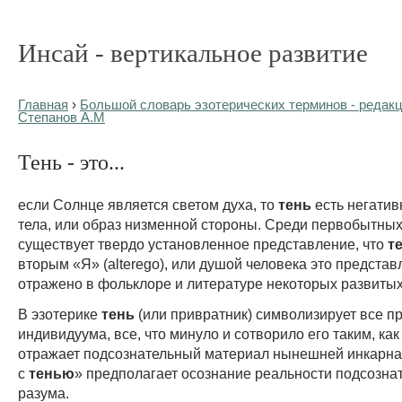
Инсай - вертикальное развитие
Главная
›
Большой словарь эзотерических терминов - редакц
Степанов А.М
Тень - это...
если Солнце является светом духа, то
тень
есть негатив
тела, или образ низменной стороны. Среди первобытны
существует твердо установленное представление, что
т
вторым «Я» (alterego), или душой человека это представ
отражено в фольклоре и литературе некоторых развитых
В эзотерике
тень
(или привратник) символизирует все 
индивидуума, все, что минуло и сотворило его таким, как
отражает подсознательный материал нынешней инкарна
с
тенью
» предполагает осознание реальности подсозна
разума.