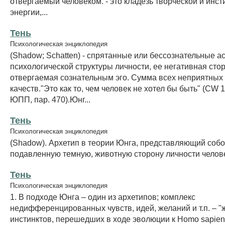
отвергаемый человеком. - это кладезь творческой и инс
энергии,...
Тень
Психологическая энциклопедия
(Shadow; Schatten) - спрятанные или бессознательные а
психологической структуры личности, ее негативная сто
отвергаемая сознательным эго. Сумма всех неприятных
качеств."Это как то, чем человек не хотел бы быть" (CW 16
ЮПП, пар. 470).Юнг...
Тень
Психологическая энциклопедия
(Shadow). Архетип в теории Юнга, представляющий соб
подавленную темную, животную сторону личности челов
Тень
Психологическая энциклопедия
1. В подходе Юнга – один из архетипов; комплекс
недифференцированных чувств, идей, желаний и т.п. – 
инстинктов, перешедших в ходе эволюции к Homo sapien