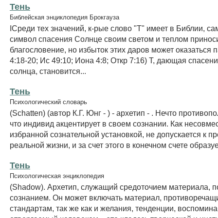
Тень
Библейская энциклопедия Брокгауза
IСреди тех значений, к-рые слово "Т" имеет в Библии, са
символ спасения Солнце своим светом и теплом принос
благословение, но избыток этих даров может оказаться 
4:18-20; Ис 49:10; Иона 4:8; Откр 7:16) Т, дающая спасен
солнца, становится...
Тень
Психологический словарь
(Schatten) (автор К.Г. Юнг - ) - архетип - . Нечто противо
что индивид акцентирует в своем сознании. Как несовме
избранной сознательной установкой, не допускается к п
реальной жизни, и за счет этого в конечном счете образуе
Тень
Психологическая энциклопедия
(Shadow). Архетип, служащий средоточием материала, 
сознанием. Он может включать материал, противореча
стандартам, так же как и желания, тенденции, воспомина