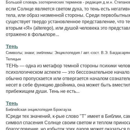
Большой словарь эзотерических терминов - редакция д.м.н. Степано
если Солнце является светом духа, то тень есть негати
тела, или образ низменной стороны. Среди первобытны
существует твердо установленное представление, что т
вторым «Я» (alterego), или душой человека это представ
отражено в фольклоре...
Тень
Символы; знаки; эмблемы: Энциклопедия / авт.-сост. В.Э. Багдасарян
Телицын
ТЕНЬ — одна из метафор темной стороны психики челов
психологическом аспекте — это бессознательное начало
обычно пропускается или отвергается началом сознател
несет в себе функцию двойника, она может быть вмести
прибежищем души. Тень не есть...
Тень
Библейская энциклопедия Брокгауза
IСреди тех значений, к-рые слово "Т" имеет в Библии, са
символ спасения Солнце своим светом и теплом принос
благословение, но избыток этих даров может оказаться 