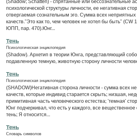
(Shadow; Schatten) - спрятанные или бессознательные а
психологической структуры личности, ее негативная сто
отвергаемая сознательным эго. Сумма всех неприятных
качеств."Это как то, чем человек не хотел бы быть" (CW 16
ЮПП, пар. 470).Юнг...
Тень
Психологическая энциклопедия
(Shadow). Архетип в теории Юнга, представляющий соб
подавленную темную, животную сторону личности челов
Тень
Психологическая энциклопедия
(SHADOW)Негативная сторона личности - сумма всех н
качеств, которые индивид старается скрыть; низшая, не
примитивная часть человеческого естества; 'темная' сто
Юнг подчеркивал, что есть у каждого, все вещественное
тень; Я относится...
Тень
Словарь символов