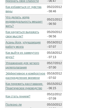
признать свои слабости
- 06:47
Как избавиться от чувства
05/22/2012
вины
- 08:46
Что делать, когда
05/21/2012
индивидуальность мешает
- 06:50
жить?
Как научиться выражать
05/20/2012
свои мысли?
- 06:56
Асаны йоги, улучшающие
05/19/2012
работу мозга
- 07:07
Как выйти из замкнутого
05/18/2012
круга?
- 07:13
Упражнения для четкого
05/17/2012
целеполагания
- 07:00
Эффективное и комфортное
05/16/2012
распределение времени
- 07:02
Как пережить расставание.
05/15/2012
Практическое руководство
- 06:15
05/11/2012
Как стать гением?
- 07:09
Полезно ли
05/10/2012