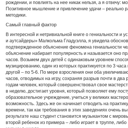
рождении, и повлиять на нее никак нельзя, а я отвечу: м
Позитивное мышление и привлечение удачи – реально 
методики.
Самый главный фактор
В интересной и нетривиальной книге о гениальности и у
и аутсайдеры» Малкольма Гладуэлла, я увидела обосно
подтвержденное объяснение феномена гениальности че
объяснение набирает популярность и называется оно п
часов. Возьмем двух детей с одинаковым уровнем спосо
музицированию, один из которых практикуется по 3 часа 
другой – по 5-6. По мере взросления они оба увеличива
часов, отводимых на игру, сохраняя разрыв почти в два р
годам человек, который совершенствовал свое мастерст
в неделю, достигает уровня, который позволяет ему пос
образовательное учреждение, учиться у великих мастеро
возможность. Здесь же он начинает отводить на практик
времени, так как требования в этих заведениях очень вы
результате наш студент становится музыкантом с миров
второй ребенок из примера – либо играет в труппе, либо